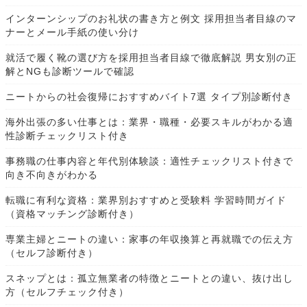
インターンシップのお礼状の書き方と例文 採用担当者目線のマ
ナーとメール手紙の使い分け
就活で履く靴の選び方を採用担当者目線で徹底解説 男女別の正
解とNGも診断ツールで確認
ニートからの社会復帰におすすめバイト7選 タイプ別診断付き
海外出張の多い仕事とは：業界・職種・必要スキルがわかる適
性診断チェックリスト付き
事務職の仕事内容と年代別体験談：適性チェックリスト付きで
向き不向きがわかる
転職に有利な資格：業界別おすすめと受験料 学習時間ガイド
（資格マッチング診断付き）
専業主婦とニートの違い：家事の年収換算と再就職での伝え方
（セルフ診断付き）
スネップとは：孤立無業者の特徴とニートとの違い、抜け出し
方（セルフチェック付き）