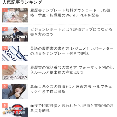
人気記事ランキング
履歴書テンプレート無料ダウンロード JIS規
格・学生・転職用のWord／PDFを配布
ビジョンレポートとは？評価アップにつながる
書き方のコツ
英語の履歴書の書き方 レジュメとカバーレター
の項目をテンプレート付きで解説
履歴書の電話番号の書き方 フォーマット別の記
入ルールと提出前の注意点8つ
真面目系クズの特徴9つと改善方法 セルフチェ
ック付きで自己診断
面接で印鑑持参と言われたら 理由と書類別の注
意点を解説