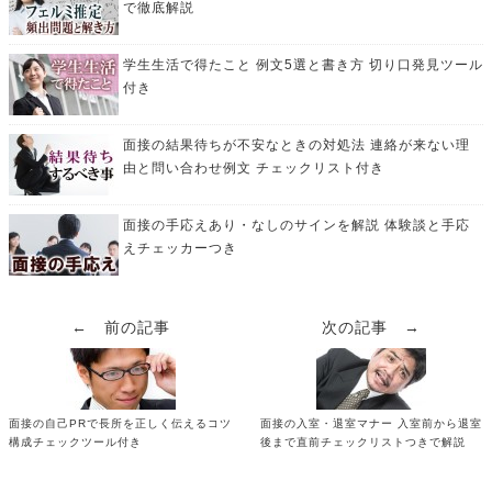
で徹底解説
学生生活で得たこと 例文5選と書き方 切り口発見ツール
付き
面接の結果待ちが不安なときの対処法 連絡が来ない理
由と問い合わせ例文 チェックリスト付き
面接の手応えあり・なしのサインを解説 体験談と手応
えチェッカーつき
← 前の記事
次の記事 →
面接の自己PRで長所を正しく伝えるコツ
面接の入室・退室マナー 入室前から退室
構成チェックツール付き
後まで直前チェックリストつきで解説