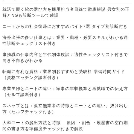
就活で履く靴の選び方を採用担当者目線で徹底解説 男女別の正
解とNGも診断ツールで確認
ニートからの社会復帰におすすめバイト7選 タイプ別診断付き
海外出張の多い仕事とは：業界・職種・必要スキルがわかる適
性診断チェックリスト付き
事務職の仕事内容と年代別体験談：適性チェックリスト付きで
向き不向きがわかる
転職に有利な資格：業界別おすすめと受験料 学習時間ガイド
（資格マッチング診断付き）
専業主婦とニートの違い：家事の年収換算と再就職での伝え方
（セルフ診断付き）
スネップとは：孤立無業者の特徴とニートとの違い、抜け出し
方（セルフチェック付き）
大卒ニートの脱出方法と特徴 原因 ・割合 ・履歴書の空白期
間の書き方を準備度チェック付きで解説