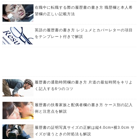
在職中に転職する際の履歴書の書き方 職歴欄と本人希
望欄の正しい記載方法
英語の履歴書の書き方 レジュメとカバーレターの項目
をテンプレート付きで解説
履歴書の通勤時間欄の書き方 片道の最短時間をキリよ
く記入する6つのコツ
履歴書の扶養家族と配偶者欄の書き方 ケース別の記入
例と注意点を解説
履歴書の証明写真サイズの正解は縦4.0cm×横3.0cm サ
イズが違うときの対処法も解説