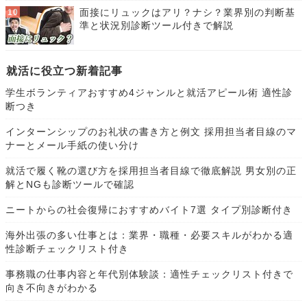
面接にリュックはアリ？ナシ？業界別の判断基
準と状況別診断ツール付きで解説
就活に役立つ新着記事
学生ボランティアおすすめ4ジャンルと就活アピール術 適性診
断つき
インターンシップのお礼状の書き方と例文 採用担当者目線のマ
ナーとメール手紙の使い分け
就活で履く靴の選び方を採用担当者目線で徹底解説 男女別の正
解とNGも診断ツールで確認
ニートからの社会復帰におすすめバイト7選 タイプ別診断付き
海外出張の多い仕事とは：業界・職種・必要スキルがわかる適
性診断チェックリスト付き
事務職の仕事内容と年代別体験談：適性チェックリスト付きで
向き不向きがわかる