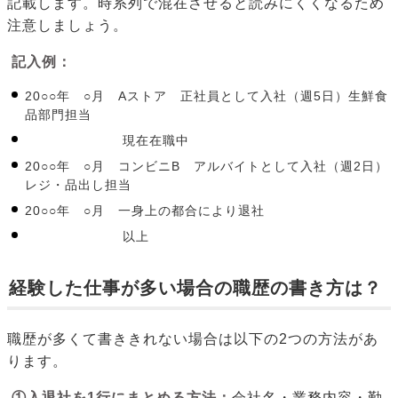
記載します。時系列で混在させると読みにくくなるため
注意しましょう。
記入例：
20○○年 ○月 Aストア 正社員として入社（週5日）生鮮食
品部門担当
現在在職中
20○○年 ○月 コンビニB アルバイトとして入社（週2日）
レジ・品出し担当
20○○年 ○月 一身上の都合により退社
以上
経験した仕事が多い場合の職歴の書き方は？
職歴が多くて書ききれない場合は以下の2つの方法があ
ります。
①入退社を1行にまとめる方法：
会社名・業務内容・勤