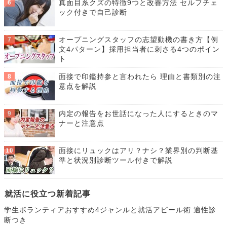
真面目系クズの特徴9つと改善方法 セルフチェ
ック付きで自己診断
オープニングスタッフの志望動機の書き方【例
文4パターン】採用担当者に刺さる4つのポイン
ト
面接で印鑑持参と言われたら 理由と書類別の注
意点を解説
内定の報告をお世話になった人にするときのマ
ナーと注意点
面接にリュックはアリ？ナシ？業界別の判断基
準と状況別診断ツール付きで解説
就活に役立つ新着記事
学生ボランティアおすすめ4ジャンルと就活アピール術 適性診
断つき