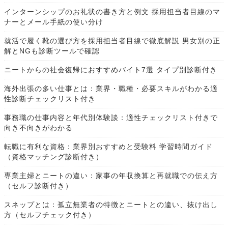
インターンシップのお礼状の書き方と例文 採用担当者目線のマ
ナーとメール手紙の使い分け
就活で履く靴の選び方を採用担当者目線で徹底解説 男女別の正
解とNGも診断ツールで確認
ニートからの社会復帰におすすめバイト7選 タイプ別診断付き
海外出張の多い仕事とは：業界・職種・必要スキルがわかる適
性診断チェックリスト付き
事務職の仕事内容と年代別体験談：適性チェックリスト付きで
向き不向きがわかる
転職に有利な資格：業界別おすすめと受験料 学習時間ガイド
（資格マッチング診断付き）
専業主婦とニートの違い：家事の年収換算と再就職での伝え方
（セルフ診断付き）
スネップとは：孤立無業者の特徴とニートとの違い、抜け出し
方（セルフチェック付き）