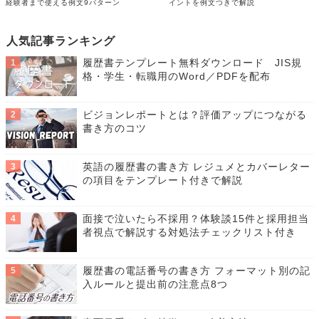
経験者まで使える例文9パターン
イントを例文つきで解説
人気記事ランキング
履歴書テンプレート無料ダウンロード JIS規
格・学生・転職用のWord／PDFを配布
ビジョンレポートとは？評価アップにつながる
書き方のコツ
英語の履歴書の書き方 レジュメとカバーレター
の項目をテンプレート付きで解説
面接で泣いたら不採用？体験談15件と採用担当
者視点で解説する対処法チェックリスト付き
履歴書の電話番号の書き方 フォーマット別の記
入ルールと提出前の注意点8つ