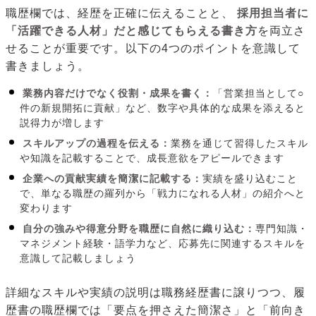
職歴欄では、経歴を正確に伝えることと、
採用担当者に
「活躍できる人材」だと感じてもらえる書き方
を両立さ
せることが重要です。以下の4つのポイントを意識して
書きましょう。
業務内容だけでなく役割・成果を書く：
「営業担当として○
件の新規開拓に貢献」など、数字や具体的な成果を添えると
説得力が増します
スキルアップの過程を伝える：
業務を通じて習得したスキル
や知識を記載することで、成長意欲をアピールできます
企業への貢献実績を簡潔に記載する：
実績を盛り込むこと
で、単なる職歴の羅列から「戦力になれる人材」の紹介へと
変わります
自分の強みや得意分野を職歴に自然に織り込む：
専門知識・
マネジメント経験・語学力など、応募先に関連するスキルを
意識して記載しましょう
詳細なスキルや実績の説明は職務経歴書に譲りつつ、履
歴書の職歴欄では「要点を押さえた簡潔さ」と「前向き