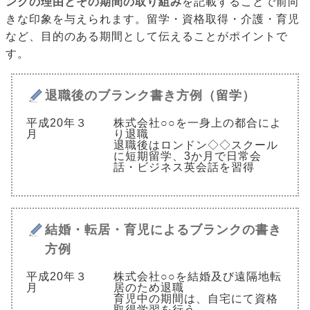
ンクの理由とその期間の取り組み
を記載することで前向
きな印象を与えられます。留学・資格取得・介護・育児
など、目的のある期間として伝えることがポイントで
す。
退職後のブランク書き方例（留学）
平成20年３
株式会社○○を一身上の都合によ
月
り退職
退職後はロンドン◇◇スクール
に短期留学、3か月で日常会
話・ビジネス英会話を習得
結婚・転居・育児によるブランクの書き
方例
平成20年３
株式会社○○を結婚及び遠隔地転
月
居のため退職
育児中の期間は、自宅にて資格
取得学習を行う