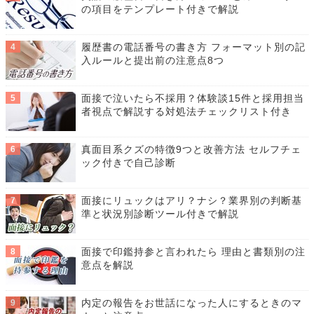
の項目をテンプレート付きで解説
履歴書の電話番号の書き方 フォーマット別の記
入ルールと提出前の注意点8つ
面接で泣いたら不採用？体験談15件と採用担当
者視点で解説する対処法チェックリスト付き
真面目系クズの特徴9つと改善方法 セルフチェ
ック付きで自己診断
面接にリュックはアリ？ナシ？業界別の判断基
準と状況別診断ツール付きで解説
面接で印鑑持参と言われたら 理由と書類別の注
意点を解説
内定の報告をお世話になった人にするときのマ