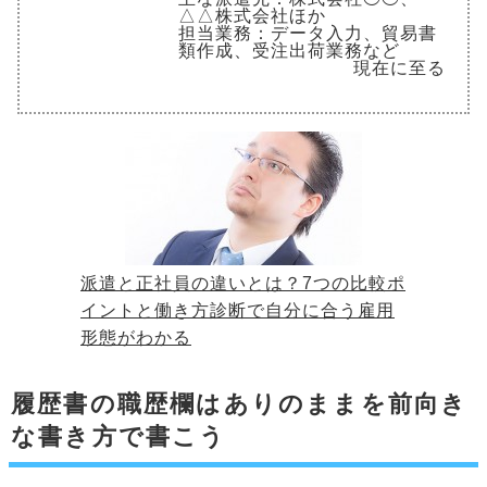
△△株式会社ほか
担当業務：データ入力、貿易書
類作成、受注出荷業務など
現在に至る
派遣と正社員の違いとは？7つの比較ポ
イントと働き方診断で自分に合う雇用
形態がわかる
履歴書の職歴欄はありのままを前向き
な書き方で書こう