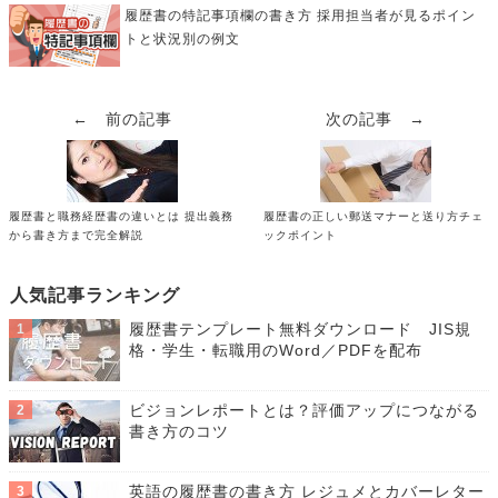
履歴書の特記事項欄の書き方 採用担当者が見るポイン
トと状況別の例文
← 前の記事
次の記事 →
履歴書と職務経歴書の違いとは 提出義務
履歴書の正しい郵送マナーと送り方チェ
から書き方まで完全解説
ックポイント
人気記事ランキング
履歴書テンプレート無料ダウンロード JIS規
格・学生・転職用のWord／PDFを配布
ビジョンレポートとは？評価アップにつながる
書き方のコツ
英語の履歴書の書き方 レジュメとカバーレター