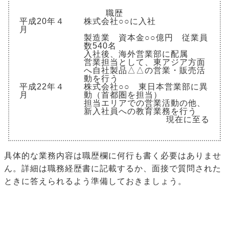
職歴
平成20年４
株式会社○○に入社
月
製造業 資本金○○億円 従業員
数540名
入社後、海外営業部に配属
営業担当として、東アジア方面
へ自社製品△△の営業・販売活
動を行う
平成22年４
株式会社○○ 東日本営業部に異
月
動（首都圏を担当）
担当エリアでの営業活動の他、
新入社員への教育業務を行う
現在に至る
具体的な業務内容は職歴欄に何行も書く必要はありませ
ん。詳細は職務経歴書に記載するか、面接で質問された
ときに答えられるよう準備しておきましょう。