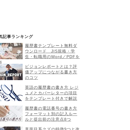
気記事ランキング
履歴書テンプレート無料ダ
ウンロード JIS規格・学
生・転職用のWord／PDFを
布
ビジョンレポートとは？評
価アップにつながる書き方
のコツ
英語の履歴書の書き方 レジ
ュメとカバーレターの項目
をテンプレート付きで解説
履歴書の電話番号の書き方
フォーマット別の記入ルー
ルと提出前の注意点8つ
真面目系クズの特徴9つと改