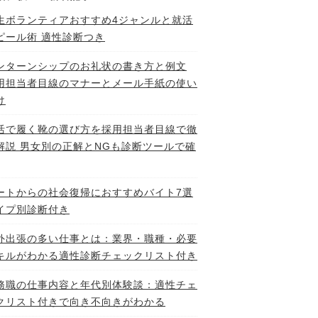
生ボランティアおすすめ4ジャンルと就活
ピール術 適性診断つき
ンターンシップのお礼状の書き方と例文
用担当者目線のマナーとメール手紙の使い
け
活で履く靴の選び方を採用担当者目線で徹
解説 男女別の正解とNGも診断ツールで確
ートからの社会復帰におすすめバイト7選
イプ別診断付き
外出張の多い仕事とは：業界・職種・必要
キルがわかる適性診断チェックリスト付き
務職の仕事内容と年代別体験談：適性チェ
クリスト付きで向き不向きがわかる