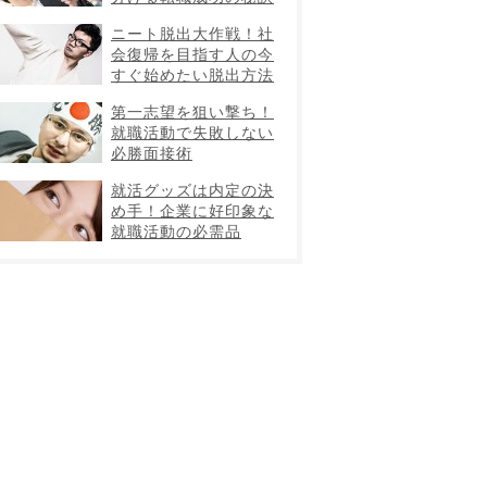
ニート脱出大作戦！社
会復帰を目指す人の今
すぐ始めたい脱出方法
第一志望を狙い撃ち！
就職活動で失敗しない
必勝面接術
就活グッズは内定の決
め手！企業に好印象な
就職活動の必需品