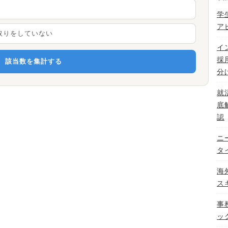
学
ア
り取りをしていない
イ
採
該当数を集計する
分
就
底
認
ニ
タ
海
ス
事
ッ