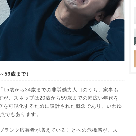
～59歳まで）
15歳から34歳までの非労働力人口のうち、家事も
が、スネップは20歳から59歳までの幅広い年代を
立を可視化するために設計された概念であり、いわゆ
視点でもあります。
のブランク応募者が増えていることへの危機感が、ス