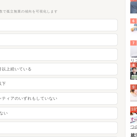
当数で孤立無業の傾向を可視化します
リ
か月以上続いている
以下
ランティアのいずれもしていない
ぼない
つ
就