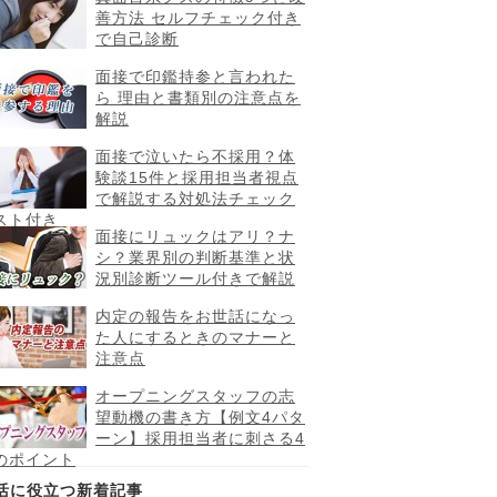
善方法 セルフチェック付き
で自己診断
面接で印鑑持参と言われた
ら 理由と書類別の注意点を
解説
面接で泣いたら不採用？体
験談15件と採用担当者視点
で解説する対処法チェック
スト付き
面接にリュックはアリ？ナ
シ？業界別の判断基準と状
況別診断ツール付きで解説
内定の報告をお世話になっ
た人にするときのマナーと
注意点
オープニングスタッフの志
望動機の書き方【例文4パタ
ーン】採用担当者に刺さる4
のポイント
活に役立つ新着記事