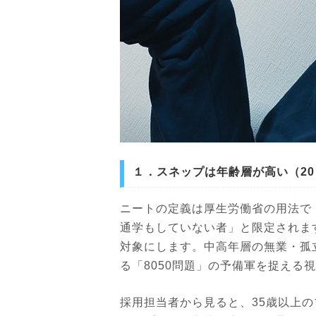
１．スネップは年齢層が高い（20
ニートの定義は厚生労働省の用法で「
通学もしていない者」と限定されます
対象にします。中高年層の無業・孤
る「8050問題」の予備軍を捉える
採用担当者から見ると、35歳以上