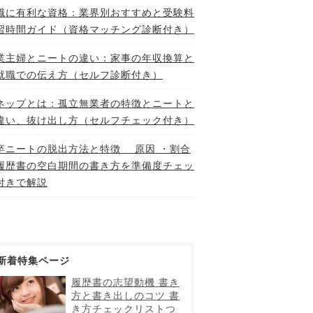
職に有利な資格：業界別おすすめと受験料
習時間ガイド（資格マッチング診断付き）
業主婦とニートの違い：家事の年収換算と
就職での伝え方（セルフ診断付き）
ネップとは：孤立無業者の特徴とニートと
違い、抜け出し方（セルフチェック付き）
卒ニートの脱出方法と特徴 原因 ・割合
履歴書の空白期間の書き方を準備度チェッ
付きで解説
新着特集ページ
履歴書の志望動機 書き
方と書き出しのコツ 書
き方チェックリストつ