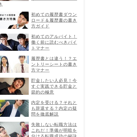
き
初めての履歴書ダウン
ロード＆履歴書の書き
方ガイド
初めてのアルバイト！
働く前に読むべきバイ
トマナー
履歴書とは違う！？エ
ントリーシートの書き
方マナー
貯金したい人必見！今
すぐ実践できる貯金と
節約の極意
内定を受ける？それと
も辞退する？内定の疑
問を徹底解説
失敗しない転職方法は
これだ！準備が明暗を
分ける転職成功の秘訣