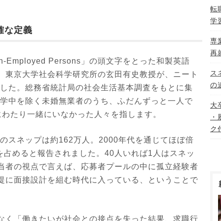
転
学
確な定義
専
再
on-Employed Persons」の頭文字をとった和製英語
ス
。東京大学社会科学研究所の玄田有史教授が、ニート
の
ました。総務省統計局の社会生活基本調査をもとに集
在学中を除く未婚無業者のうち、ふだんずっと一人で
大
にわたり一緒にいなかった人々を指します。
・
ク
のスネップは約162万人。2000年代を通じてほぼ倍
％を占めると報告されました。40人いれば1人はスネッ
当者の視点で言えば、応募者プールの中に孤立経験者
提に面接設計を組む時代に入っている、ということで
なく「働きたいが社会との接点を失った結果、求職行