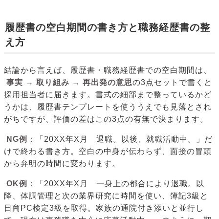
履歴書の空白期間の書き方と職務経歴書の整
え方
結論から言えば、履歴書・職務経歴書での空白期間は、
事実 → 取り組み → 再出発の意思
の3点セットで書くと
採用担当者に届きます。書式の細部まで整っているかど
うかは、履歴書テンプレートを使ううえでも見落とされ
がちですが、評価の差はこの3点の有無で決まります。
NG例
：「20XX年X月 退職。以後、就職活動中。」だ
けで終わる書き方。空白の中身が伝わらず、面接の冒頭
から弁明の時間に変わります。
OK例
：「20XX年X月 一身上の都合により退職。以
降、体調管理と次の業界研究に時間を使い、簿記3級と
日商PC検定3級を取得。家族の通院付き添いと並行し