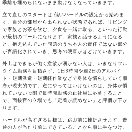
乖離を埋められないまま動けなくなっていきます。
立て直しのスタートは
低いハードル
の設定から始めま
す。自分の部屋から出られない状態であれば、リビング
で家族とお茶を飲む、夕食を一緒に取る、といった行動
が最初のゴールになります。家族と話せるようになる
と、抱え込んでいた問題のうち本人の責任ではない部分
が言語化されていき、思考の硬直がほどけていきます。
外出はできるが働く意欲が湧かない人は、いきなりフル
タイム勤務を目指さず、1日3時間や週2日のアルバイ
ト・短期派遣・短期軽作業などで身体を慣らしていく順
序が現実的です。逆にやってはいけないのは、身体が慣
れていない段階で長時間勤務の正社員に応募すること
で、面接官の立場でも「定着が読めない」と評価が下が
ります。
ハードルが高すぎる目標は、跳ぶ前に挫折させます。普
通の人が当たり前にできていることから順に手をつけ、