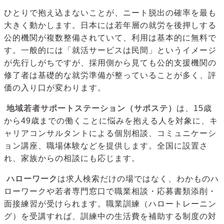
ひとりで抱え込まないことが、ニート脱出の確率を最も
大きく動かします。日本には若年層の就労を後押しする
公的機関が複数整備されていて、利用は基本的に無料で
す。一般的には「就活サービスは民間」というイメージ
が先行しがちですが、採用側から見ても公的支援機関の
修了者は基礎的な就労準備が整っていることが多く、評
価の入り口が変わります。
地域若者サポートステーション（サポステ）
は、15歳
から49歳までの働くことに悩みを抱える人を対象に、キ
ャリアコンサルタントによる個別相談、コミュニケーシ
ョン講座、職場体験などを提供します。全国に設置さ
れ、家族からの相談にも応じます。
ハローワーク
は求人検索だけの場ではなく、わかものハ
ローワークや若者専門窓口で職業相談・応募書類添削・
面接練習が受けられます。職業訓練（ハロートレーニン
グ）を受講すれば、訓練中の生活費を補助する制度の対