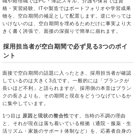
職や経理職ではPC・簿記スキル、介護や保育では資
格・実習経験、ITや製造ではポートフォリオや学習成果
物を、空白期間の補足として配置します。逆にやっては
いけないのは、空白期間を埋めるためだけに事実より大
きく書く誇張で、面接の深掘りで簡単に崩れます。
採用担当者が空白期間で必ず見る3つのポイ
ント
面接で空白期間の話題に入ったとき、採用担当者が確認
しているのは大きく3点です。一般的には「ブランクが
長いほど不利」と語られますが、採用側の本音はブラン
クの長さよりも、その期間と現在をどうつなげているか
に集中しています。
1つ目は
原因と現状の整合性
です。当時の不調の理由
と、それが現在は落ち着いている根拠（通院・服薬・生
活リズム・家族のサポート体制など）を、応募者自身の