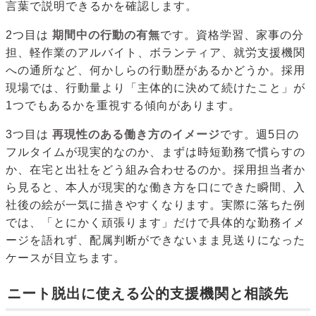
言葉で説明できるかを確認します。
2つ目は
期間中の行動の有無
です。資格学習、家事の分
担、軽作業のアルバイト、ボランティア、就労支援機関
への通所など、何かしらの行動歴があるかどうか。採用
現場では、行動量より「主体的に決めて続けたこと」が
1つでもあるかを重視する傾向があります。
3つ目は
再現性のある働き方のイメージ
です。週5日の
フルタイムが現実的なのか、まずは時短勤務で慣らすの
か、在宅と出社をどう組み合わせるのか。採用担当者か
ら見ると、本人が現実的な働き方を口にできた瞬間、入
社後の絵が一気に描きやすくなります。実際に落ちた例
では、「とにかく頑張ります」だけで具体的な勤務イメ
ージを語れず、配属判断ができないまま見送りになった
ケースが目立ちます。
ニート脱出に使える公的支援機関と相談先