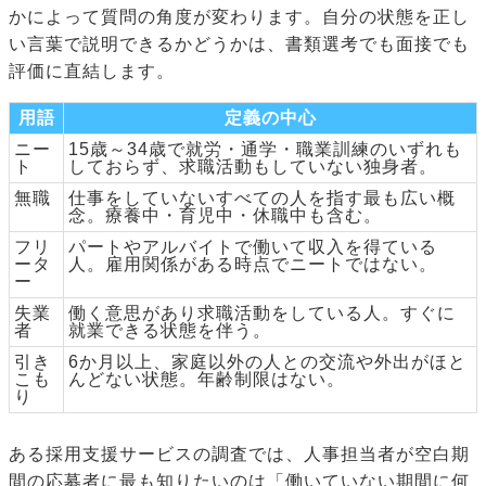
かによって質問の角度が変わります。自分の状態を正し
い言葉で説明できるかどうかは、書類選考でも面接でも
評価に直結します。
用語
定義の中心
ニー
15歳～34歳で就労・通学・職業訓練のいずれも
ト
しておらず、求職活動もしていない独身者。
無職
仕事をしていないすべての人を指す最も広い概
念。療養中・育児中・休職中も含む。
フリ
パートやアルバイトで働いて収入を得ている
ータ
人。雇用関係がある時点でニートではない。
ー
失業
働く意思があり求職活動をしている人。すぐに
者
就業できる状態を伴う。
引き
6か月以上、家庭以外の人との交流や外出がほと
こも
んどない状態。年齢制限はない。
り
ある採用支援サービスの調査では、人事担当者が空白期
間の応募者に最も知りたいのは「働いていない期間に何