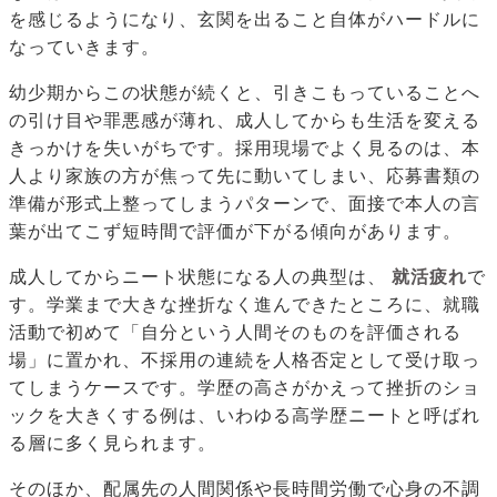
を感じるようになり、玄関を出ること自体がハードルに
なっていきます。
幼少期からこの状態が続くと、引きこもっていることへ
の引け目や罪悪感が薄れ、成人してからも生活を変える
きっかけを失いがちです。採用現場でよく見るのは、本
人より家族の方が焦って先に動いてしまい、応募書類の
準備が形式上整ってしまうパターンで、面接で本人の言
葉が出てこず短時間で評価が下がる傾向があります。
成人してからニート状態になる人の典型は、
就活疲れ
で
す。学業まで大きな挫折なく進んできたところに、就職
活動で初めて「自分という人間そのものを評価される
場」に置かれ、不採用の連続を人格否定として受け取っ
てしまうケースです。学歴の高さがかえって挫折のショ
ックを大きくする例は、いわゆる高学歴ニートと呼ばれ
る層に多く見られます。
そのほか、配属先の人間関係や長時間労働で心身の不調