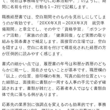
て、現在は事務職を中心に応募活動中。」のように、期
間に名前を付け、行動を1～2行で記載します。
職務経歴書では、空白期間そのものを見出しにしてしま
うのが有効です。「20XX年X月～20XX年X月 就労準
備期間」と章立てし、その中で「資格学習」「ボランテ
ィア活動」「家族の介護」「健康回復」など実際の取り
組みを箇条書きで補足します。面接官の立場では、空白
を隠すより、空白に名前を付けて構造化された経歴の方
が圧倒的に読みやすく感じます。
書式の細かい点では、履歴書の年号は和暦か西暦のどち
らかに統一し、混在させないことが基本です。職歴欄の
「以上」の位置、捺印欄の有無、写真の貼付位置といっ
た細部は、面接前に書類が一周する人事の手元で必ず確
認されます。書類が雑だと、応募者本人ではなく書類自
体で先に落ちる例があります。
応募先の業界別に強調点を変えるのも効果的です。事務