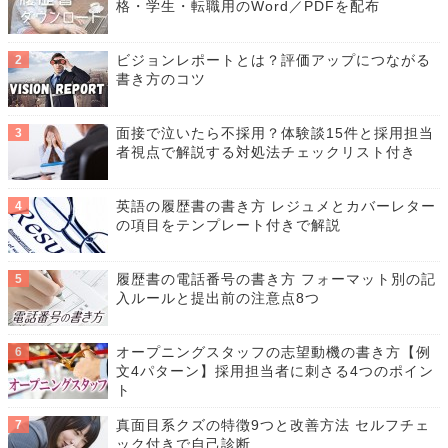
格・学生・転職用のWord／PDFを配布
ビジョンレポートとは？評価アップにつながる
書き方のコツ
面接で泣いたら不採用？体験談15件と採用担当
者視点で解説する対処法チェックリスト付き
英語の履歴書の書き方 レジュメとカバーレター
の項目をテンプレート付きで解説
履歴書の電話番号の書き方 フォーマット別の記
入ルールと提出前の注意点8つ
オープニングスタッフの志望動機の書き方【例
文4パターン】採用担当者に刺さる4つのポイン
ト
真面目系クズの特徴9つと改善方法 セルフチェ
ック付きで自己診断