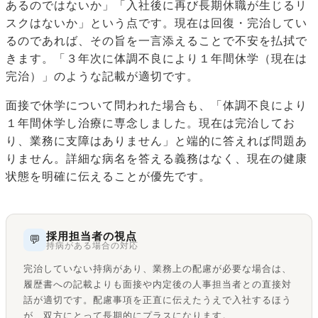
あるのではないか」「入社後に再び長期休職が生じるリ
スクはないか」という点です。現在は回復・完治してい
るのであれば、その旨を一言添えることで不安を払拭で
きます。「３年次に体調不良により１年間休学（現在は
完治）」のような記載が適切です。
面接で休学について問われた場合も、「体調不良により
１年間休学し治療に専念しました。現在は完治してお
り、業務に支障はありません」と端的に答えれば問題あ
りません。詳細な病名を答える義務はなく、現在の健康
状態を明確に伝えることが優先です。
採用担当者の視点
💬
持病がある場合の対応
完治していない持病があり、業務上の配慮が必要な場合は、
履歴書への記載よりも面接や内定後の人事担当者との直接対
話が適切です。配慮事項を正直に伝えたうえで入社するほう
が、双方にとって長期的にプラスになります。