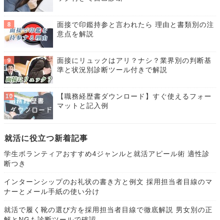
面接で印鑑持参と言われたら 理由と書類別の注
意点を解説
面接にリュックはアリ？ナシ？業界別の判断基
準と状況別診断ツール付きで解説
【職務経歴書ダウンロード】すぐ使えるフォー
マットと記入例
就活に役立つ新着記事
学生ボランティアおすすめ4ジャンルと就活アピール術 適性診
断つき
インターンシップのお礼状の書き方と例文 採用担当者目線のマ
ナーとメール手紙の使い分け
就活で履く靴の選び方を採用担当者目線で徹底解説 男女別の正
解とNGも診断ツールで確認