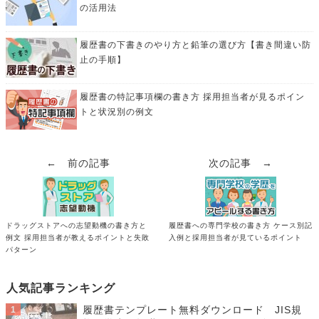
の活用法
履歴書の下書きのやり方と鉛筆の選び方【書き間違い防
止の手順】
履歴書の特記事項欄の書き方 採用担当者が見るポイン
トと状況別の例文
← 前の記事
次の記事 →
ドラッグストアへの志望動機の書き方と
履歴書への専門学校の書き方 ケース別記
例文 採用担当者が教えるポイントと失敗
入例と採用担当者が見ているポイント
パターン
人気記事ランキング
履歴書テンプレート無料ダウンロード JIS規