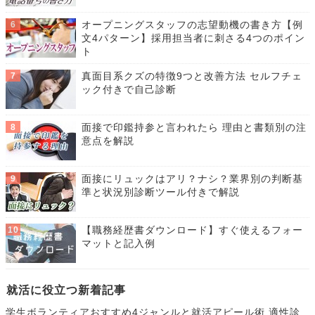
オープニングスタッフの志望動機の書き方【例
文4パターン】採用担当者に刺さる4つのポイン
ト
真面目系クズの特徴9つと改善方法 セルフチェ
ック付きで自己診断
面接で印鑑持参と言われたら 理由と書類別の注
意点を解説
面接にリュックはアリ？ナシ？業界別の判断基
準と状況別診断ツール付きで解説
【職務経歴書ダウンロード】すぐ使えるフォー
マットと記入例
就活に役立つ新着記事
学生ボランティアおすすめ4ジャンルと就活アピール術 適性診