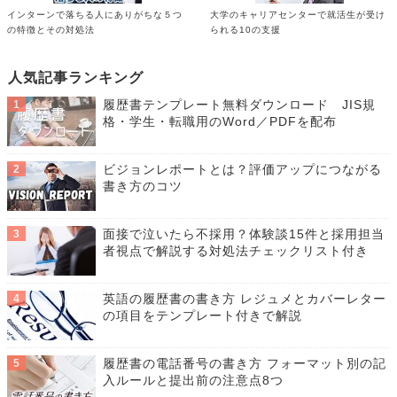
インターンで落ちる人にありがちな５つ
大学のキャリアセンターで就活生が受け
の特徴とその対処法
られる10の支援
人気記事ランキング
履歴書テンプレート無料ダウンロード JIS規
格・学生・転職用のWord／PDFを配布
ビジョンレポートとは？評価アップにつながる
書き方のコツ
面接で泣いたら不採用？体験談15件と採用担当
者視点で解説する対処法チェックリスト付き
英語の履歴書の書き方 レジュメとカバーレター
の項目をテンプレート付きで解説
履歴書の電話番号の書き方 フォーマット別の記
入ルールと提出前の注意点8つ