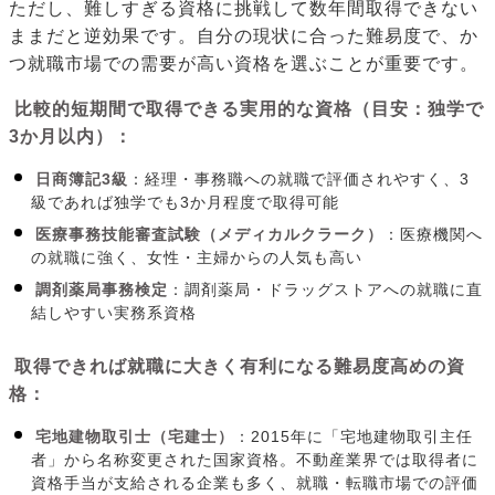
ただし、難しすぎる資格に挑戦して数年間取得できない
ままだと逆効果です。自分の現状に合った難易度で、か
つ就職市場での需要が高い資格を選ぶことが重要です。
比較的短期間で取得できる実用的な資格（目安：独学で
3か月以内）：
日商簿記3級
：経理・事務職への就職で評価されやすく、3
級であれば独学でも3か月程度で取得可能
医療事務技能審査試験（メディカルクラーク）
：医療機関へ
の就職に強く、女性・主婦からの人気も高い
調剤薬局事務検定
：調剤薬局・ドラッグストアへの就職に直
結しやすい実務系資格
取得できれば就職に大きく有利になる難易度高めの資
格：
宅地建物取引士（宅建士）
：2015年に「宅地建物取引主任
者」から名称変更された国家資格。不動産業界では取得者に
資格手当が支給される企業も多く、就職・転職市場での評価