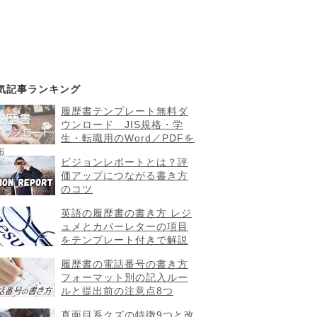
気記事ランキング
履歴書テンプレート無料ダ
ウンロード JIS規格・学
生・転職用のWord／PDFを
布
ビジョンレポートとは？評
価アップにつながる書き方
のコツ
英語の履歴書の書き方 レジ
ュメとカバーレターの項目
をテンプレート付きで解説
履歴書の電話番号の書き方
フォーマット別の記入ルー
ルと提出前の注意点8つ
真面目系クズの特徴9つと改