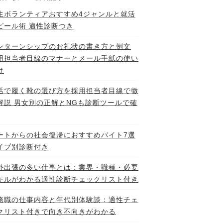
生ボランティアおすすめ4ジャンルと就活
ピール術 適性診断つき
ンターンシップのお礼状の書き方と例文
用担当者目線のマナーとメール手紙の使い
け
活で履く靴の選び方を採用担当者目線で徹
解説 男女別の正解とNGも診断ツールで確
ートからの社会復帰におすすめバイト7選
イプ別診断付き
外出張の多い仕事とは：業界・職種・必要
キルがわかる適性診断チェックリスト付き
務職の仕事内容と年代別体験談：適性チェ
クリスト付きで向き不向きがわかる