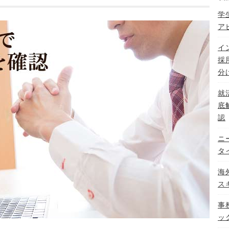
学
ア
イ
採
分
就
底
認
ニ
タ
海
ス
事
ッ