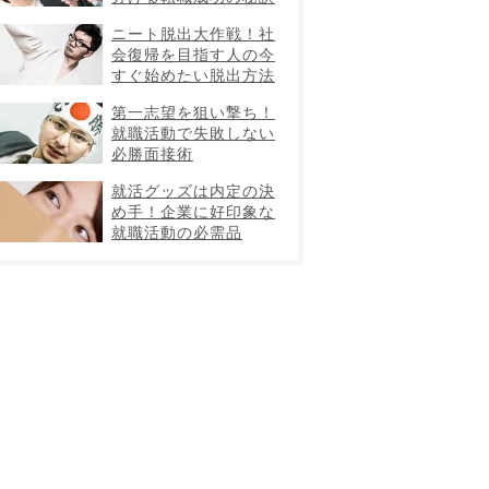
ニート脱出大作戦！社
会復帰を目指す人の今
すぐ始めたい脱出方法
第一志望を狙い撃ち！
就職活動で失敗しない
必勝面接術
就活グッズは内定の決
め手！企業に好印象な
就職活動の必需品