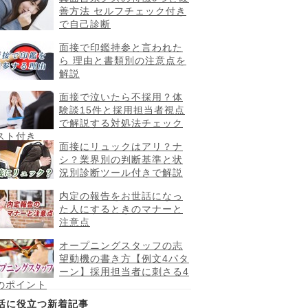
善方法 セルフチェック付き
で自己診断
面接で印鑑持参と言われた
ら 理由と書類別の注意点を
解説
面接で泣いたら不採用？体
験談15件と採用担当者視点
で解説する対処法チェック
スト付き
面接にリュックはアリ？ナ
シ？業界別の判断基準と状
況別診断ツール付きで解説
内定の報告をお世話になっ
た人にするときのマナーと
注意点
オープニングスタッフの志
望動機の書き方【例文4パタ
ーン】採用担当者に刺さる4
のポイント
活に役立つ新着記事