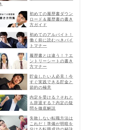
き
初めての履歴書ダウン
ロード＆履歴書の書き
方ガイド
初めてのアルバイト！
働く前に読むべきバイ
トマナー
履歴書とは違う！？エ
ントリーシートの書き
方マナー
貯金したい人必見！今
すぐ実践できる貯金と
節約の極意
内定を受ける？それと
も辞退する？内定の疑
問を徹底解説
失敗しない転職方法は
これだ！準備が明暗を
分ける転職成功の秘訣