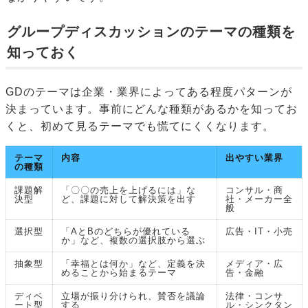
グループディスカッションのテーマの種類を
知っておく
GDのテーマは企業・業界によってある程度パターンが
決まっています。事前にどんな種類があるかを知ってお
くと、初めて見るテーマでも慌てにくくなります。
テーマ
内容
出やすい業界
の種類
課題解
「〇〇の売上を上げるには」な
コンサル・商
決型
ど、課題に対して解決策を出す
社・メーカー全
般
選択型
「AとBのどちらが優れている
広告・IT・小売
か」など、複数の選択肢から選ぶ
抽象型
「幸福とは何か」など、定義を決
メディア・広
めることから始まるテーマ
告・金融
ディベ
立場が振り分けられ、賛否を議論
法律・コンサ
ート型
する
ル・シンクタン