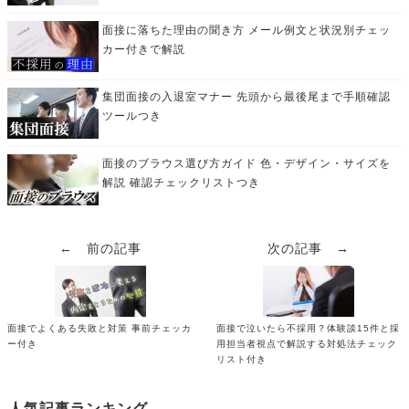
面接に落ちた理由の聞き方 メール例文と状況別チェッ
カー付きで解説
集団面接の入退室マナー 先頭から最後尾まで手順確認
ツールつき
面接のブラウス選び方ガイド 色・デザイン・サイズを
解説 確認チェックリストつき
← 前の記事
次の記事 →
面接でよくある失敗と対策 事前チェッカ
面接で泣いたら不採用？体験談15件と採
ー付き
用担当者視点で解説する対処法チェック
リスト付き
人気記事ランキング