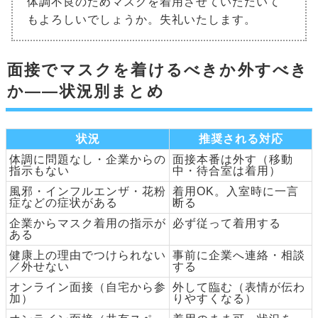
体調不良のためマスクを着用させていただいて
もよろしいでしょうか。失礼いたします。
面接でマスクを着けるべきか外すべき
か——状況別まとめ
状況
推奨される対応
体調に問題なし・企業からの
面接本番は外す（移動
指示もない
中・待合室は着用）
風邪・インフルエンザ・花粉
着用OK。入室時に一言
症などの症状がある
断る
企業からマスク着用の指示が
必ず従って着用する
ある
健康上の理由でつけられない
事前に企業へ連絡・相談
／外せない
する
オンライン面接（自宅から参
外して臨む（表情が伝わ
加）
りやすくなる）