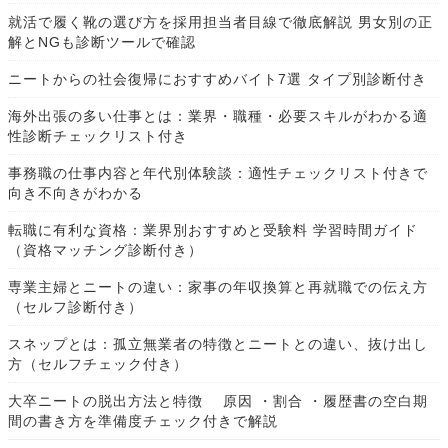
就活で履く靴の選び方を採用担当者目線で徹底解説 男女別の正
解とNGも診断ツールで確認
ニートからの社会復帰におすすめバイト7選 タイプ別診断付き
海外出張の多い仕事とは：業界・職種・必要スキルがわかる適
性診断チェックリスト付き
事務職の仕事内容と年代別体験談：適性チェックリスト付きで
向き不向きがわかる
転職に有利な資格：業界別おすすめと受験料 学習時間ガイド
（資格マッチング診断付き）
専業主婦とニートの違い：家事の年収換算と再就職での伝え方
（セルフ診断付き）
スネップとは：孤立無業者の特徴とニートとの違い、抜け出し
方（セルフチェック付き）
大卒ニートの脱出方法と特徴 原因 ・割合 ・履歴書の空白期
間の書き方を準備度チェック付きで解説