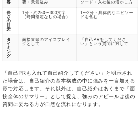
容
要・意気込み
ソード・入社後の活かし方
長
1分・約250〜300文字
1〜2分・具体的なエピソー
さ
（時間指定なしの場合）
ドを含む
の
目
安
タ
面接冒頭のアイスブレイ
「自己PRをしてくださ
イ
クとして
い」という質問に対して
ミ
ン
グ
「自己PRも入れて自己紹介してください」と明示され
た場合は、自己紹介の基本構成の中に強みを一言加える
形で対応します。それ以外は、自己紹介はあくまで「面
接全体のサマリー」として捉え、強みのアピールは後の
質問に委ねる方が自然な流れになります。