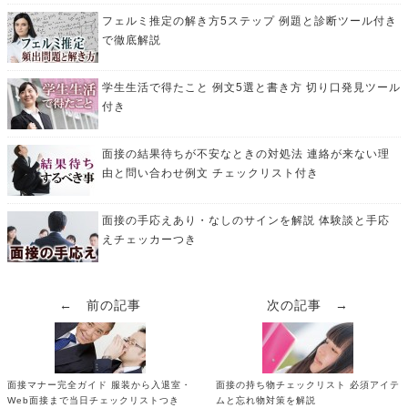
フェルミ推定の解き方5ステップ 例題と診断ツール付き
で徹底解説
学生生活で得たこと 例文5選と書き方 切り口発見ツール
付き
面接の結果待ちが不安なときの対処法 連絡が来ない理
由と問い合わせ例文 チェックリスト付き
面接の手応えあり・なしのサインを解説 体験談と手応
えチェッカーつき
← 前の記事
次の記事 →
面接マナー完全ガイド 服装から入退室・
面接の持ち物チェックリスト 必須アイテ
Web面接まで当日チェックリストつき
ムと忘れ物対策を解説