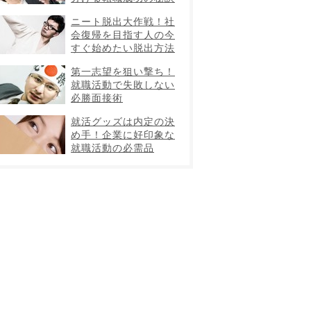
ニート脱出大作戦！社
会復帰を目指す人の今
すぐ始めたい脱出方法
第一志望を狙い撃ち！
就職活動で失敗しない
必勝面接術
就活グッズは内定の決
め手！企業に好印象な
就職活動の必需品