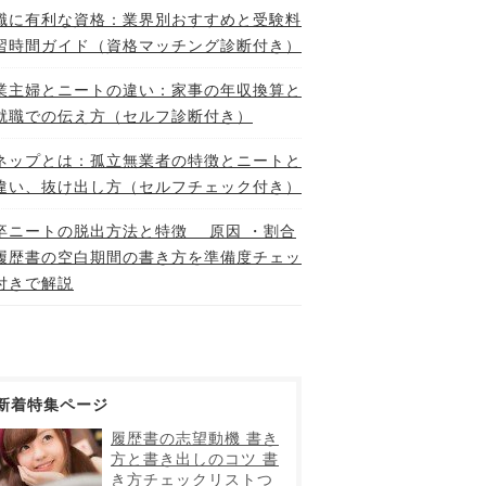
職に有利な資格：業界別おすすめと受験料
習時間ガイド（資格マッチング診断付き）
業主婦とニートの違い：家事の年収換算と
就職での伝え方（セルフ診断付き）
ネップとは：孤立無業者の特徴とニートと
違い、抜け出し方（セルフチェック付き）
卒ニートの脱出方法と特徴 原因 ・割合
履歴書の空白期間の書き方を準備度チェッ
付きで解説
新着特集ページ
履歴書の志望動機 書き
方と書き出しのコツ 書
き方チェックリストつ