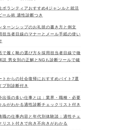
生ボランティアおすすめ4ジャンルと就活
ピール術 適性診断つき
ンターンシップのお礼状の書き方と例文
用担当者目線のマナーとメール手紙の使い
け
活で履く靴の選び方を採用担当者目線で徹
解説 男女別の正解とNGも診断ツールで確
ートからの社会復帰におすすめバイト7選
イプ別診断付き
外出張の多い仕事とは：業界・職種・必要
キルがわかる適性診断チェックリスト付き
務職の仕事内容と年代別体験談：適性チェ
クリスト付きで向き不向きがわかる