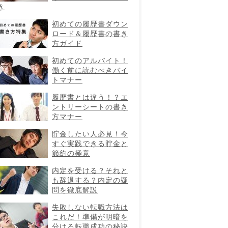
き
初めての履歴書ダウン
ロード＆履歴書の書き
方ガイド
初めてのアルバイト！
働く前に読むべきバイ
トマナー
履歴書とは違う！？エ
ントリーシートの書き
方マナー
貯金したい人必見！今
すぐ実践できる貯金と
節約の極意
内定を受ける？それと
も辞退する？内定の疑
問を徹底解説
失敗しない転職方法は
これだ！準備が明暗を
分ける転職成功の秘訣