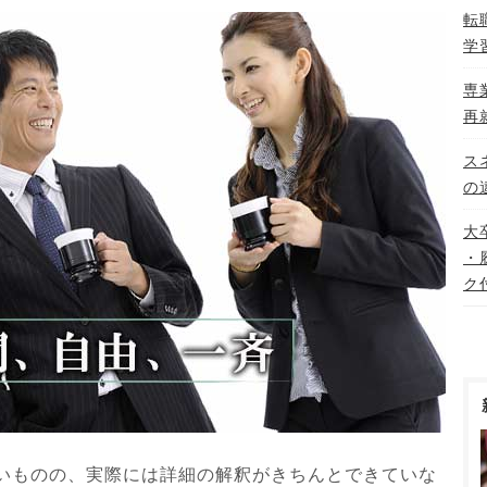
転
学
専
再
ス
の
大
・
ク
いものの、実際には詳細の解釈がきちんとできていな