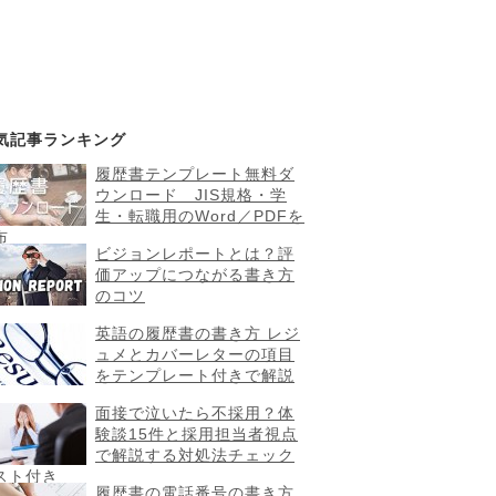
気記事ランキング
履歴書テンプレート無料ダ
ウンロード JIS規格・学
生・転職用のWord／PDFを
布
ビジョンレポートとは？評
価アップにつながる書き方
のコツ
英語の履歴書の書き方 レジ
ュメとカバーレターの項目
をテンプレート付きで解説
面接で泣いたら不採用？体
験談15件と採用担当者視点
で解説する対処法チェック
スト付き
履歴書の電話番号の書き方