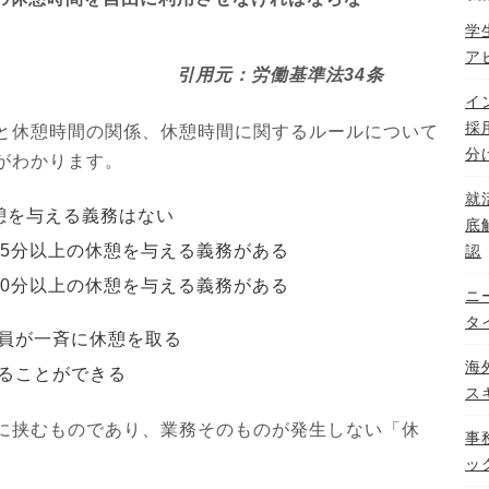
学
ア
引用元：労働基準法34条
イ
採
と休憩時間の関係、休憩時間に関するルールについて
分
がわかります。
就
憩を与える義務はない
底
45分以上の休憩を与える義務がある
認
60分以上の休憩を与える義務がある
ニ
タ
員が一斉に休憩を取る
海
ることができる
ス
に挟むものであり、業務そのものが発生しない「休
事
ッ