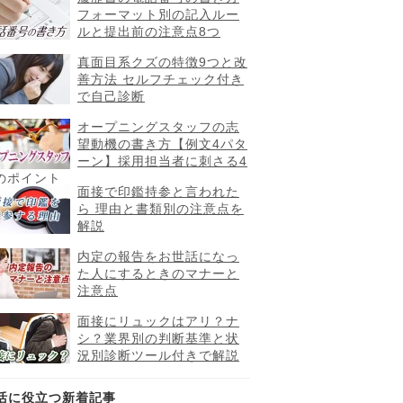
フォーマット別の記入ルー
ルと提出前の注意点8つ
真面目系クズの特徴9つと改
善方法 セルフチェック付き
で自己診断
オープニングスタッフの志
望動機の書き方【例文4パタ
ーン】採用担当者に刺さる4
のポイント
面接で印鑑持参と言われた
ら 理由と書類別の注意点を
解説
内定の報告をお世話になっ
た人にするときのマナーと
注意点
面接にリュックはアリ？ナ
シ？業界別の判断基準と状
況別診断ツール付きで解説
活に役立つ新着記事