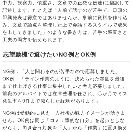
中力、観察力、慎重さ、文章での正確な伝達)に翻訳して
記述します。たとえば「人前で話すのが苦手で、口頭の
即興発表は得意ではありませんが、事前に資料を作り込
み、文章で論点を整理した上で会話するスタイルで成果
を出してきました」のような書き方は、苦手の率直さと
工夫の両方を伝えられます。
志望動機で避けたいNG例とOK例
NG例：「人と関わるのが苦手なので応募しました」
OK例：「ライン作業のように、決められた範囲を最後
まで仕上げきる仕事に集中したいと考え応募しました。
前職のアルバイトでは在庫整理を任され、◯か月でミス
発生率を0件まで減らした経験があります」
NG例は受動的に見え、入社後の戦力イメージが湧きま
せん。OK例は同じ「コミュ障的な自分」を起点としな
がらも、向き合う対象を「人」から「作業」に置き換え