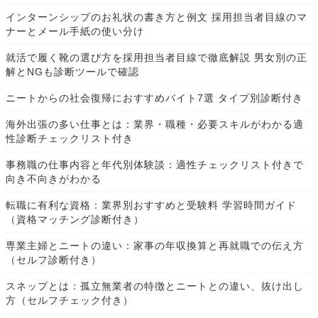
インターンシップのお礼状の書き方と例文 採用担当者目線のマ
ナーとメール手紙の使い分け
就活で履く靴の選び方を採用担当者目線で徹底解説 男女別の正
解とNGも診断ツールで確認
ニートからの社会復帰におすすめバイト7選 タイプ別診断付き
海外出張の多い仕事とは：業界・職種・必要スキルがわかる適
性診断チェックリスト付き
事務職の仕事内容と年代別体験談：適性チェックリスト付きで
向き不向きがわかる
転職に有利な資格：業界別おすすめと受験料 学習時間ガイド
（資格マッチング診断付き）
専業主婦とニートの違い：家事の年収換算と再就職での伝え方
（セルフ診断付き）
スネップとは：孤立無業者の特徴とニートとの違い、抜け出し
方（セルフチェック付き）