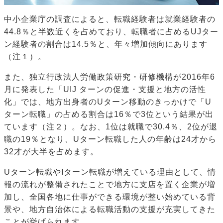
中小企業庁の調査によると、転職経験者は就業経験者の
44.8％と半数近くを占めており、転職者に占めるUJター
ン経験者の割合は14.5％と、年々増加傾向にあります
（注１）。
また、独立行政法人労働政策研究・研修機構が2016年6
月に発表した「UIJ ターンの促進・支援と地方の活性
化」では、地方出身者のUターン移動のきっかけで「U
ターン転職」の占める割合は16％で3位という結果が出
ています（注２）。なお、1位は就職で30.4％、2位が退
職の19％となり、Uターン転職した人の年齢は24才から
32才が大半を占めます。
Uターン転職やIターン転職が増えている理由として、情
報の流れが整備されたことで地方に支店を置く企業が増
加し、全国各地に仕事ができる環境が整い始めている背
景や、地方自治体による転職活動の支援が充実してきた
ことが挙げられます。