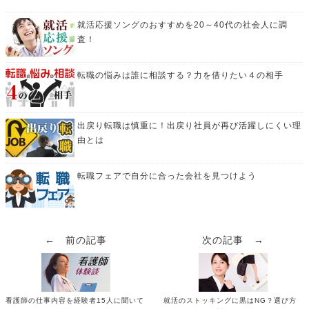
就活応援ソングのおすすめを20～40代の社会人に調
査！
転職の悩みは誰に相談する？力を借りたい４の相手
出戻り転職は慎重に！出戻り社員が再び活躍しにくい理
由とは
転職フェアで自分に合った会社を見つけよう
← 前の記事
次の記事 →
看護師の仕事内容を経験者15人に聞いて
就活のストッキングに黒はNG？選び方