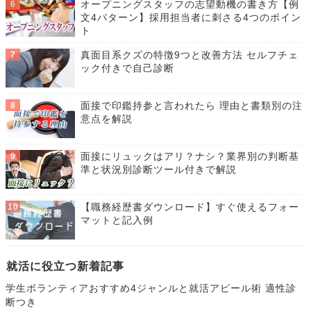
オープニングスタッフの志望動機の書き方【例
文4パターン】採用担当者に刺さる4つのポイン
ト
真面目系クズの特徴9つと改善方法 セルフチェ
ック付きで自己診断
面接で印鑑持参と言われたら 理由と書類別の注
意点を解説
面接にリュックはアリ？ナシ？業界別の判断基
準と状況別診断ツール付きで解説
【職務経歴書ダウンロード】すぐ使えるフォー
マットと記入例
就活に役立つ新着記事
学生ボランティアおすすめ4ジャンルと就活アピール術 適性診
断つき