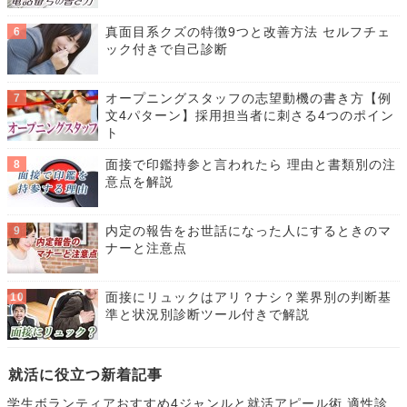
真面目系クズの特徴9つと改善方法 セルフチェ
ック付きで自己診断
オープニングスタッフの志望動機の書き方【例
文4パターン】採用担当者に刺さる4つのポイン
ト
面接で印鑑持参と言われたら 理由と書類別の注
意点を解説
内定の報告をお世話になった人にするときのマ
ナーと注意点
面接にリュックはアリ？ナシ？業界別の判断基
準と状況別診断ツール付きで解説
就活に役立つ新着記事
学生ボランティアおすすめ4ジャンルと就活アピール術 適性診