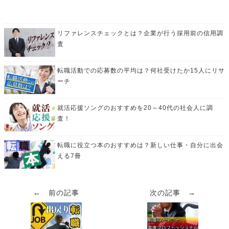
リファレンスチェックとは？企業が行う採用前の信用調
査
転職活動での応募数の平均は？何社受けたか15人にリサ
ーチ
就活応援ソングのおすすめを20～40代の社会人に調
査！
転職に役立つ本のおすすめは？新しい仕事・自分に出会
える7冊
← 前の記事
次の記事 →