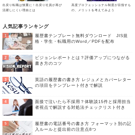
出戻り転職は慎重に！出戻り社員が再び
高度プロフェッショナル制度が目指すも
活躍しにくい理由とは
の、メリットを考えてみよう
人気記事ランキング
履歴書テンプレート無料ダウンロード JIS規
格・学生・転職用のWord／PDFを配布
ビジョンレポートとは？評価アップにつながる
書き方のコツ
英語の履歴書の書き方 レジュメとカバーレター
の項目をテンプレート付きで解説
面接で泣いたら不採用？体験談15件と採用担当
者視点で解説する対処法チェックリスト付き
履歴書の電話番号の書き方 フォーマット別の記
入ルールと提出前の注意点8つ