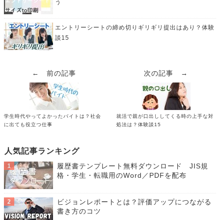
う
エントリーシートの締め切りギリギリ提出はあり？体験
談15
← 前の記事
次の記事 →
学生時代やってよかったバイトは？社会
就活で親が口出ししてくる時の上手な対
に出ても役立つ仕事
処法は？体験談15
人気記事ランキング
履歴書テンプレート無料ダウンロード JIS規
格・学生・転職用のWord／PDFを配布
ビジョンレポートとは？評価アップにつながる
書き方のコツ