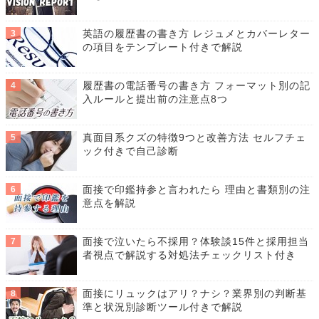
英語の履歴書の書き方 レジュメとカバーレター
の項目をテンプレート付きで解説
履歴書の電話番号の書き方 フォーマット別の記
入ルールと提出前の注意点8つ
真面目系クズの特徴9つと改善方法 セルフチェ
ック付きで自己診断
面接で印鑑持参と言われたら 理由と書類別の注
意点を解説
面接で泣いたら不採用？体験談15件と採用担当
者視点で解説する対処法チェックリスト付き
面接にリュックはアリ？ナシ？業界別の判断基
準と状況別診断ツール付きで解説