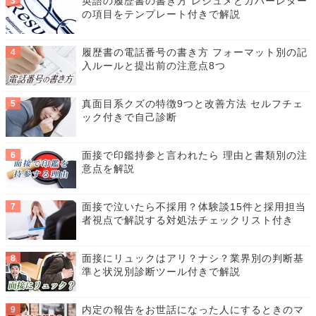
英語の履歴書の書き方 レジュメとカバーレター
の項目をテンプレート付きで解説
履歴書の電話番号の書き方 フォーマット別の記
入ルールと提出前の注意点8つ
真面目系クズの特徴9つと改善方法 セルフチェ
ック付きで自己診断
面接で印鑑持参と言われたら 理由と書類別の注
意点を解説
面接で泣いたら不採用？体験談15件と採用担当
者視点で解説する対処法チェックリスト付き
面接にリュックはアリ？ナシ？業界別の判断基
準と状況別診断ツール付きで解説
内定の報告をお世話になった人にするときのマ