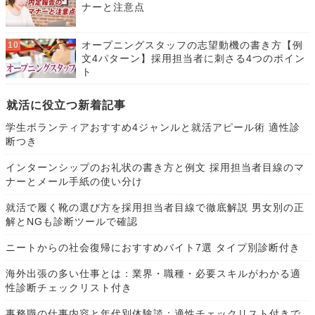
ナーと注意点
オープニングスタッフの志望動機の書き方【例
文4パターン】採用担当者に刺さる4つのポイン
ト
就活に役立つ新着記事
学生ボランティアおすすめ4ジャンルと就活アピール術 適性診
断つき
インターンシップのお礼状の書き方と例文 採用担当者目線のマ
ナーとメール手紙の使い分け
就活で履く靴の選び方を採用担当者目線で徹底解説 男女別の正
解とNGも診断ツールで確認
ニートからの社会復帰におすすめバイト7選 タイプ別診断付き
海外出張の多い仕事とは：業界・職種・必要スキルがわかる適
性診断チェックリスト付き
事務職の仕事内容と年代別体験談：適性チェックリスト付きで