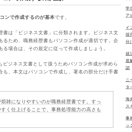
学
ア
コンで作成するのが基本
です。
イ
歴書は「ビジネス文書」に分類されます。ビジネス文
採
あるため、職務経歴書もパソコン作成が適切です。企
分
ある場合は、その規定に従って作成しましょう。
就
底
書もビジネス文書として扱うためパソコン作成が求めら
認
合も、本文はパソコンで作成し、署名の部分だけ手書
ニ
タ
海
が煩雑になりやすいのが職務経歴書です。すっ
ス
やすく仕上げることで、事務処理能力の高さも
事
ッ