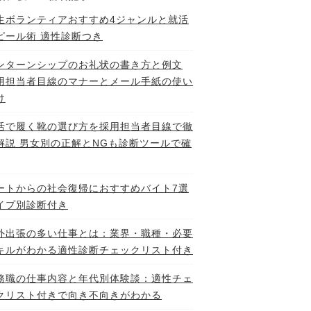
生ボランティアおすすめ4ジャンルと就活
ピール術 適性診断つき
ンターンシップのお礼状の書き方と例文
用担当者目線のマナーとメール手紙の使い
け
活で履く靴の選び方を採用担当者目線で徹
解説 男女別の正解とNGも診断ツールで確
ートからの社会復帰におすすめバイト7選
イプ別診断付き
外出張の多い仕事とは：業界・職種・必要
キルがわかる適性診断チェックリスト付き
務職の仕事内容と年代別体験談：適性チェ
クリスト付きで向き不向きがわかる