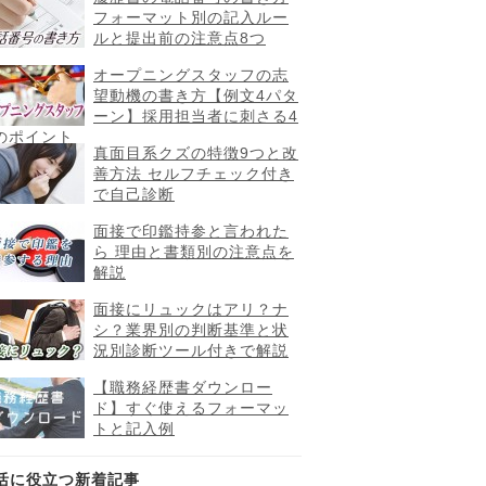
フォーマット別の記入ルー
ルと提出前の注意点8つ
オープニングスタッフの志
望動機の書き方【例文4パタ
ーン】採用担当者に刺さる4
のポイント
真面目系クズの特徴9つと改
善方法 セルフチェック付き
で自己診断
面接で印鑑持参と言われた
ら 理由と書類別の注意点を
解説
面接にリュックはアリ？ナ
シ？業界別の判断基準と状
況別診断ツール付きで解説
【職務経歴書ダウンロー
ド】すぐ使えるフォーマッ
トと記入例
活に役立つ新着記事