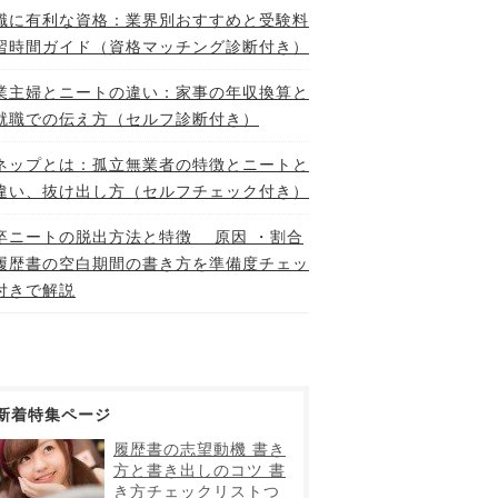
職に有利な資格：業界別おすすめと受験料
習時間ガイド（資格マッチング診断付き）
業主婦とニートの違い：家事の年収換算と
就職での伝え方（セルフ診断付き）
ネップとは：孤立無業者の特徴とニートと
違い、抜け出し方（セルフチェック付き）
卒ニートの脱出方法と特徴 原因 ・割合
履歴書の空白期間の書き方を準備度チェッ
付きで解説
新着特集ページ
履歴書の志望動機 書き
方と書き出しのコツ 書
き方チェックリストつ