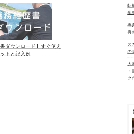
転
学
専
再
ス
歴書ダウンロード】すぐ使え
の
マットと記入例
大
・
ク