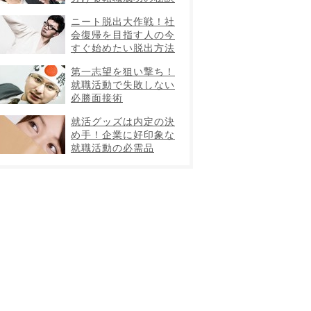
ニート脱出大作戦！社
会復帰を目指す人の今
すぐ始めたい脱出方法
第一志望を狙い撃ち！
就職活動で失敗しない
必勝面接術
就活グッズは内定の決
め手！企業に好印象な
就職活動の必需品