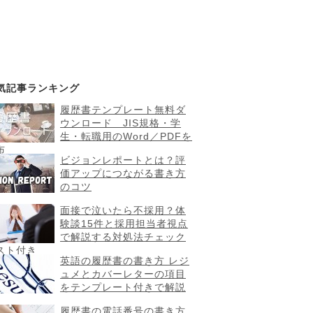
気記事ランキング
履歴書テンプレート無料ダ
ウンロード JIS規格・学
生・転職用のWord／PDFを
布
ビジョンレポートとは？評
価アップにつながる書き方
のコツ
面接で泣いたら不採用？体
験談15件と採用担当者視点
で解説する対処法チェック
スト付き
英語の履歴書の書き方 レジ
ュメとカバーレターの項目
をテンプレート付きで解説
履歴書の電話番号の書き方