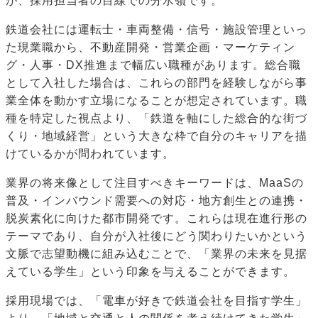
が、採用担当者の目線での分水嶺です。
鉄道会社には運転士・車両整備・信号・施設管理といっ
た現業職から、不動産開発・営業企画・マーケティン
グ・人事・DX推進まで幅広い職種があります。総合職
として入社した場合は、これらの部門を経験しながら事
業全体を動かす立場になることが想定されています。職
種を特定した視点より、「鉄道を軸にした総合的な街づ
くり・地域経営」という大きな枠で自分のキャリアを描
けているかが問われています。
業界の将来像として注目すべきキーワードは、MaaSの
普及・インバウンド需要への対応・地方創生との連携・
脱炭素化に向けた都市開発です。これらは現在進行形の
テーマであり、自分が入社後にどう関わりたいかという
文脈で志望動機に組み込むことで、「業界の未来を見据
えている学生」という印象を与えることができます。
採用現場では、「電車が好きで鉄道会社を目指す学生」