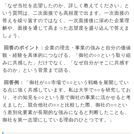
「なぜ当社を志望したのか、詳しく教えてください」と
いう質問は、二次面接でも高頻度で出ます。一次面接の
答えを繰り返すのではなく、一次面接後に深めた企業理
解や、面接を通じて高まった志望度を盛り込んで答えま
しょう。
回答のポイント：
企業の理念・事業の強みと自分の価値
観・経験を具体的につなげる。「御社の○○という取り組
みに共感した」だけでなく、「なぜ自分がそこに共感す
るのか」という背景まで語る。
回答例：
「御社が○○市場で○○という戦略を展開してい
る点に強く共感しています。私は大学で○○を研究してお
り、その知見を○○という形で御社の事業に活かせると考
えました。競合他社の○○と比較した際、御社の○○とい
う差別化要素が長期的な強みになると判断したことも、
御社を第一志望にしている理由のひとつです。」