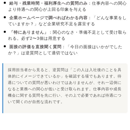
給与・残業時間・福利厚生への質問のみ
：仕事内容への関心
より待遇への関心が上回る印象を与える
企業ホームページで調べればわかる内容
：「どんな事業をし
ていますか？」など企業研究不足を露呈する
「特にありません」
：関心のなさ・準備不足として受け取ら
れる。必ず2〜3個は用意する
面接の評価を直接聞く質問
：「今日の面接はいかがでした
か？」は逆質問として適切ではない
採用担当者から見ると、逆質問は「この人は入社後のことを具
体的にイメージできているか」を確認する場でもあります。待
遇についての質問が悪いわけではありませんが、それ一辺倒に
なると業務への関心が低いと受け取られます。仕事内容や成長
機会に関する質問を先に行い、その上で必要であれば待遇につ
いて聞くのが自然な流れです。