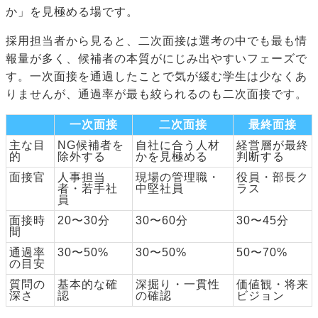
か」を見極める場です。
採用担当者から見ると、二次面接は選考の中でも最も情
報量が多く、候補者の本質がにじみ出やすいフェーズで
す。一次面接を通過したことで気が緩む学生は少なくあ
りませんが、通過率が最も絞られるのも二次面接です。
一次面接
二次面接
最終面接
主な目
NG候補者を
自社に合う人材
経営層が最終
的
除外する
かを見極める
判断する
面接官
人事担当
現場の管理職・
役員・部長ク
者・若手社
中堅社員
ラス
員
面接時
20〜30分
30〜60分
30〜45分
間
通過率
30〜50%
30〜50%
50〜70%
の目安
質問の
基本的な確
深掘り・一貫性
価値観・将来
深さ
認
の確認
ビジョン