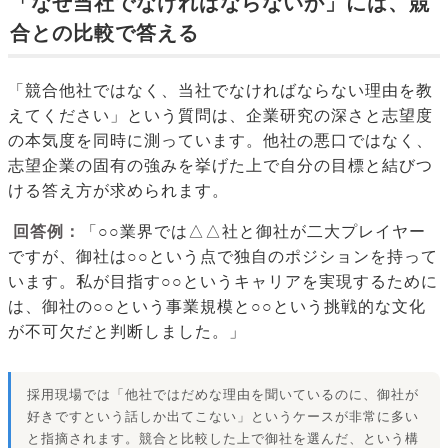
「なぜ当社でなければならないか」には、競
合との比較で答える
「競合他社ではなく、当社でなければならない理由を教
えてください」という質問は、企業研究の深さと志望度
の本気度を同時に測っています。他社の悪口ではなく、
志望企業の固有の強みを挙げた上で自分の目標と結びつ
ける答え方が求められます。
回答例：
「○○業界では△△社と御社が二大プレイヤー
ですが、御社は○○という点で独自のポジションを持って
います。私が目指す○○というキャリアを実現するために
は、御社の○○という事業規模と○○という挑戦的な文化
が不可欠だと判断しました。」
採用現場では「他社ではだめな理由を聞いているのに、御社が
好きですという話しか出てこない」というケースが非常に多い
と指摘されます。競合と比較した上で御社を選んだ、という構