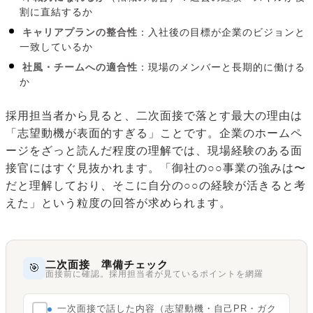
割に直結するか
キャリアプランの整合性
：入社後の目標が企業のビジョンと
一致しているか
社風・チームへの適合性
：現場のメンバーと長期的に働ける
か
採用担当者から見ると、二次面接で落とす最大の理由は
「志望動機が表面的すぎる」ことです。企業のホームペ
ージをざっと読んだ程度の理解では、現場経験のある面
接官にはすぐ見抜かれます。「御社の○○事業の強みは〜
だと理解しており、そこに自分の○○の経験が活きると考
えた」という粒度の回答が求められます。
二次面接 準備チェック
🎯
面接前に確認。採用担当者が見ているポイントを網羅
一次面接で話した内容（志望動機・自己PR・ガク