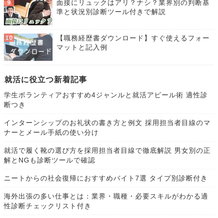
面接にリュックはアリ？ナシ？業界別の判断基
準と状況別診断ツール付きで解説
【職務経歴書ダウンロード】すぐ使えるフォー
マットと記入例
就活に役立つ新着記事
学生ボランティアおすすめ4ジャンルと就活アピール術 適性診
断つき
インターンシップのお礼状の書き方と例文 採用担当者目線のマ
ナーとメール手紙の使い分け
就活で履く靴の選び方を採用担当者目線で徹底解説 男女別の正
解とNGも診断ツールで確認
ニートからの社会復帰におすすめバイト7選 タイプ別診断付き
海外出張の多い仕事とは：業界・職種・必要スキルがわかる適
性診断チェックリスト付き