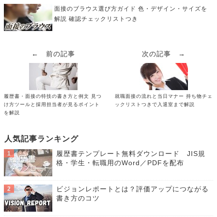
面接のブラウス選び方ガイド 色・デザイン・サイズを
解説 確認チェックリストつき
← 前の記事
次の記事 →
履歴書・面接の特技の書き方と例文 見つ
就職面接の流れと当日マナー 持ち物チェ
け方ツールと採用担当者が見るポイント
ックリストつきで入退室まで解説
を解説
人気記事ランキング
履歴書テンプレート無料ダウンロード JIS規
格・学生・転職用のWord／PDFを配布
ビジョンレポートとは？評価アップにつながる
書き方のコツ