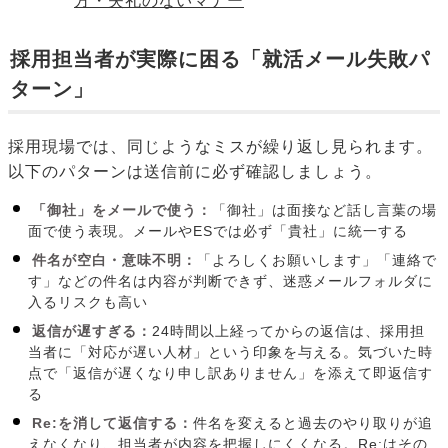
方・失礼のないマナー
採用担当者が実際に困る「就活メール失敗パ
ターン」
採用現場では、同じようなミスが繰り返し見られます。
以下のパターンは送信前に必ず確認しましょう。
「御社」をメールで使う：
「御社」は面接など話し言葉の場
面で使う表現。メールやESでは必ず「貴社」に統一する
件名が空白・意味不明：
「よろしくお願いします」「連絡で
す」などの件名は内容が判断できず、迷惑メールフォルダに
入るリスクも高い
返信が遅すぎる：
24時間以上経ってからの返信は、採用担
当者に「対応が遅い人材」という印象を与える。気づいた時
点で「返信が遅くなり申し訳ありません」を添えて即返信す
る
Re:を消して返信する：
件名を変えると過去のやり取りが追
えなくなり、担当者が内容を把握しにくくなる。Re:はその