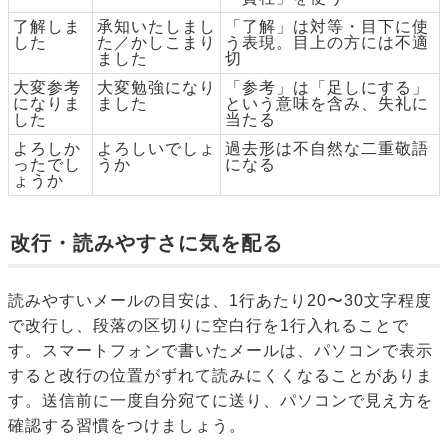
了解しま
承知いたしまし
「了解」は対等・目下に使
した
た／かしこまり
う表現。目上の方には不適
ました
切
大変参考
大変勉強になり
「参考」は「足しにする」
になりま
ました
という意味を含み、失礼に
した
当たる
よろしか
よろしいでしょ
過去形は不自然な二重敬語
ったでし
うか
になる
ょうか
改行・読みやすさに気を配る
読みやすいメールの目安は、1行あたり20〜30文字程度
で改行し、段落の区切りに空白行を1行入れることで
す。スマートフォンで書いたメールは、パソコンで表示
すると改行の位置がずれて読みにくくなることがありま
す。送信前に一度自分宛てに送り、パソコンで見え方を
確認する習慣をつけましょう。