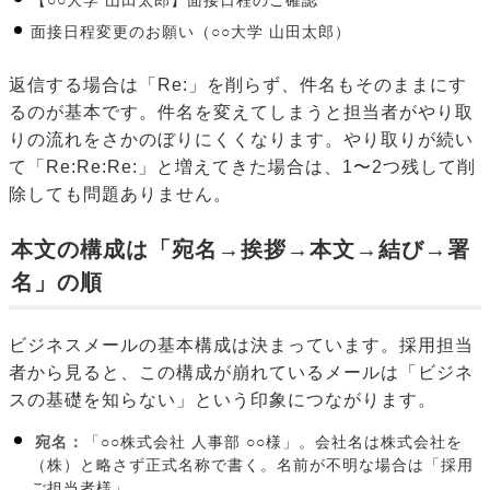
【○○大学 山田太郎】面接日程のご確認
面接日程変更のお願い（○○大学 山田太郎）
返信する場合は「Re:」を削らず、件名もそのままにす
るのが基本です。件名を変えてしまうと担当者がやり取
りの流れをさかのぼりにくくなります。やり取りが続い
て「Re:Re:Re:」と増えてきた場合は、1〜2つ残して削
除しても問題ありません。
本文の構成は「宛名→挨拶→本文→結び→署
名」の順
ビジネスメールの基本構成は決まっています。採用担当
者から見ると、この構成が崩れているメールは「ビジネ
スの基礎を知らない」という印象につながります。
宛名：
「○○株式会社 人事部 ○○様」。会社名は株式会社を
（株）と略さず正式名称で書く。名前が不明な場合は「採用
ご担当者様」