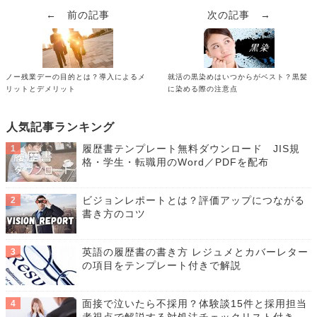
← 前の記事
次の記事 →
ノー残業デーの目的とは？導入によるメ
就活の黒染めはいつからがベスト？黒髪
リットとデメリット
に染める際の注意点
人気記事ランキング
履歴書テンプレート無料ダウンロード JIS規
格・学生・転職用のWord／PDFを配布
ビジョンレポートとは？評価アップにつながる
書き方のコツ
英語の履歴書の書き方 レジュメとカバーレター
の項目をテンプレート付きで解説
面接で泣いたら不採用？体験談15件と採用担当