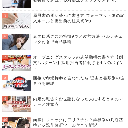
者視点で解説する対処法チェックリスト付き
履歴書の電話番号の書き方 フォーマット別の記
入ルールと提出前の注意点8つ
真面目系クズの特徴9つと改善方法 セルフチェ
ック付きで自己診断
オープニングスタッフの志望動機の書き方【例
文4パターン】採用担当者に刺さる4つのポイン
ト
面接で印鑑持参と言われたら 理由と書類別の注
意点を解説
内定の報告をお世話になった人にするときのマ
ナーと注意点
面接にリュックはアリ？ナシ？業界別の判断基
準と状況別診断ツール付きで解説