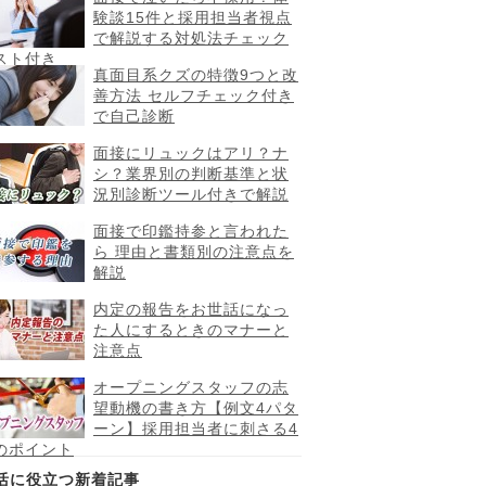
験談15件と採用担当者視点
で解説する対処法チェック
スト付き
真面目系クズの特徴9つと改
善方法 セルフチェック付き
で自己診断
面接にリュックはアリ？ナ
シ？業界別の判断基準と状
況別診断ツール付きで解説
面接で印鑑持参と言われた
ら 理由と書類別の注意点を
解説
内定の報告をお世話になっ
た人にするときのマナーと
注意点
オープニングスタッフの志
望動機の書き方【例文4パタ
ーン】採用担当者に刺さる4
のポイント
活に役立つ新着記事