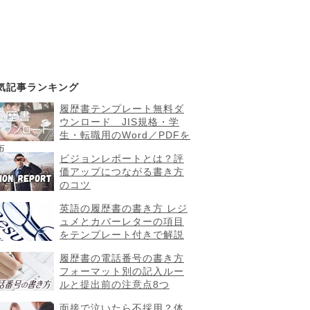
気記事ランキング
履歴書テンプレート無料ダ
ウンロード JIS規格・学
生・転職用のWord／PDFを
布
ビジョンレポートとは？評
価アップにつながる書き方
のコツ
英語の履歴書の書き方 レジ
ュメとカバーレターの項目
をテンプレート付きで解説
履歴書の電話番号の書き方
フォーマット別の記入ルー
ルと提出前の注意点8つ
面接で泣いたら不採用？体