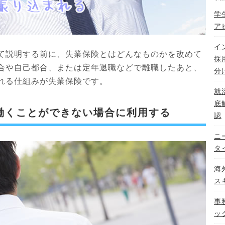
学
ア
イ
て説明する前に、失業保険とはどんなものかを改めて
採
合や自己都合、または定年退職などで離職したあと、
分
れる仕組みが失業保険です。
就
底
働くことができない場合に利用する
認
ニ
タ
海
ス
事
ッ