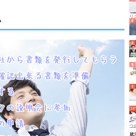
リ
？
つ
就