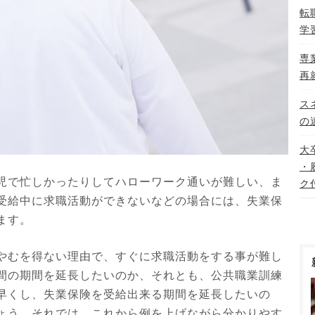
転
学
専
再
ス
の
大
・
児で忙しかったりしてハローワーク通いが難しい、ま
ク
受給中に求職活動ができないなどの場合には、失業保
ます。
やむを得ない理由で、すぐに求職活動をする事が難し
間の期間を延長したいのか、それとも、公共職業訓練
早くし、失業保険を受給出来る期間を延長したいの
ょう。それでは、これから例を上げながら分かりやす