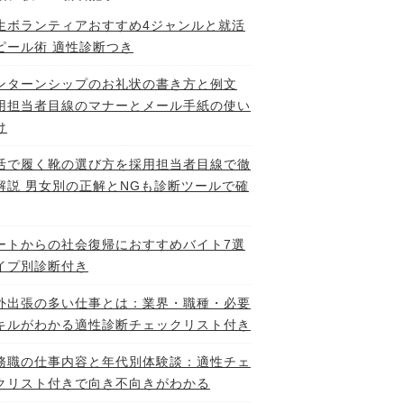
生ボランティアおすすめ4ジャンルと就活
ピール術 適性診断つき
ンターンシップのお礼状の書き方と例文
用担当者目線のマナーとメール手紙の使い
け
活で履く靴の選び方を採用担当者目線で徹
解説 男女別の正解とNGも診断ツールで確
ートからの社会復帰におすすめバイト7選
イプ別診断付き
外出張の多い仕事とは：業界・職種・必要
キルがわかる適性診断チェックリスト付き
務職の仕事内容と年代別体験談：適性チェ
クリスト付きで向き不向きがわかる