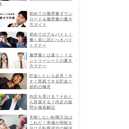
き
初めての履歴書ダウン
ロード＆履歴書の書き
方ガイド
初めてのアルバイト！
働く前に読むべきバイ
トマナー
履歴書とは違う！？エ
ントリーシートの書き
方マナー
貯金したい人必見！今
すぐ実践できる貯金と
節約の極意
内定を受ける？それと
も辞退する？内定の疑
問を徹底解説
失敗しない転職方法は
これだ！準備が明暗を
分ける転職成功の秘訣