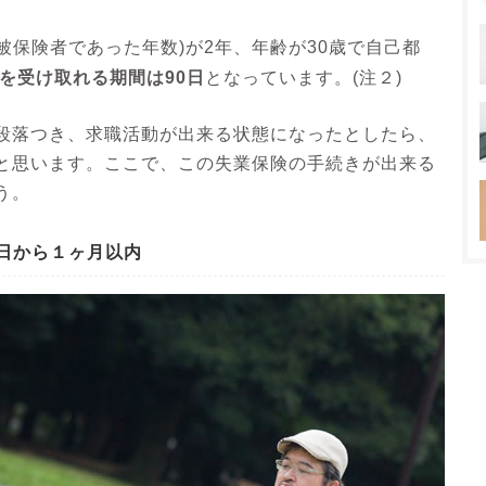
被保険者であった年数)が2年、年齢が30歳で自己都
を受け取れる期間は90日
となっています。(注２)
段落つき、求職活動が出来る状態になったとしたら、
と思います。ここで、この失業保険の手続きが出来る
う。
日から１ヶ月以内