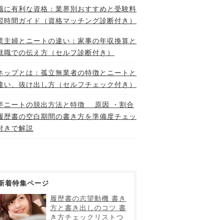
職に有利な資格：業界別おすすめと受験料
習時間ガイド（資格マッチング診断付き）
業主婦とニートの違い：家事の年収換算と
就職での伝え方（セルフ診断付き）
ネップとは：孤立無業者の特徴とニートと
違い、抜け出し方（セルフチェック付き）
卒ニートの脱出方法と特徴 原因 ・割合
履歴書の空白期間の書き方を準備度チェッ
付きで解説
新着特集ページ
履歴書の志望動機 書き
方と書き出しのコツ 書
き方チェックリストつ