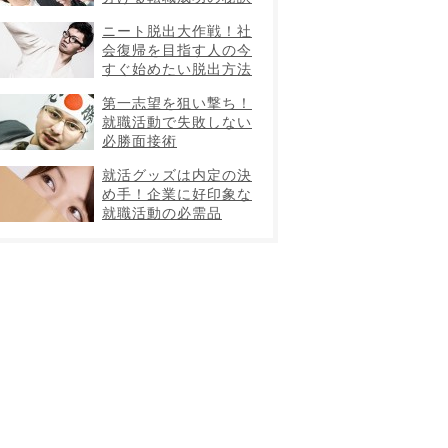
ニート脱出大作戦！社
会復帰を目指す人の今
すぐ始めたい脱出方法
第一志望を狙い撃ち！
就職活動で失敗しない
必勝面接術
就活グッズは内定の決
め手！企業に好印象な
就職活動の必需品