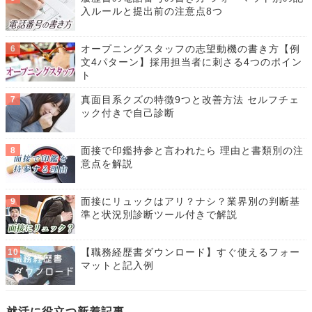
入ルールと提出前の注意点8つ
オープニングスタッフの志望動機の書き方【例
文4パターン】採用担当者に刺さる4つのポイン
ト
真面目系クズの特徴9つと改善方法 セルフチェ
ック付きで自己診断
面接で印鑑持参と言われたら 理由と書類別の注
意点を解説
面接にリュックはアリ？ナシ？業界別の判断基
準と状況別診断ツール付きで解説
【職務経歴書ダウンロード】すぐ使えるフォー
マットと記入例
就活に役立つ新着記事