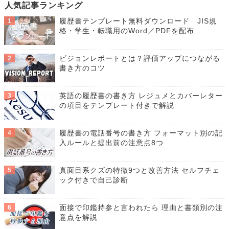
人気記事ランキング
履歴書テンプレート無料ダウンロード JIS規
格・学生・転職用のWord／PDFを配布
ビジョンレポートとは？評価アップにつながる
書き方のコツ
英語の履歴書の書き方 レジュメとカバーレター
の項目をテンプレート付きで解説
履歴書の電話番号の書き方 フォーマット別の記
入ルールと提出前の注意点8つ
真面目系クズの特徴9つと改善方法 セルフチェ
ック付きで自己診断
面接で印鑑持参と言われたら 理由と書類別の注
意点を解説