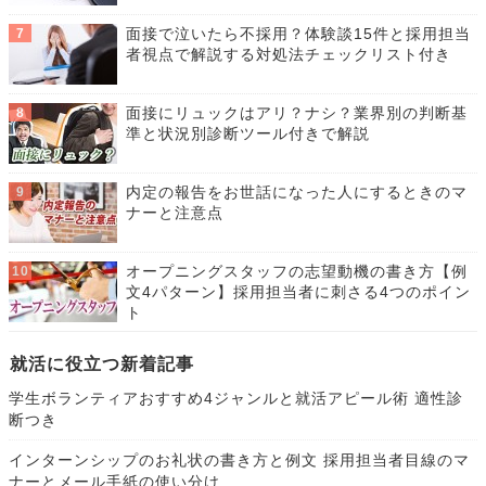
面接で泣いたら不採用？体験談15件と採用担当
者視点で解説する対処法チェックリスト付き
面接にリュックはアリ？ナシ？業界別の判断基
準と状況別診断ツール付きで解説
内定の報告をお世話になった人にするときのマ
ナーと注意点
オープニングスタッフの志望動機の書き方【例
文4パターン】採用担当者に刺さる4つのポイン
ト
就活に役立つ新着記事
学生ボランティアおすすめ4ジャンルと就活アピール術 適性診
断つき
インターンシップのお礼状の書き方と例文 採用担当者目線のマ
ナーとメール手紙の使い分け