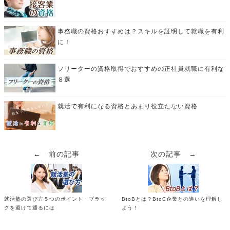
事務職の資格おすすめは？スキルを証明して就職を有利
に！
フリーターの資格取得でおすすめの正社員就職に有利な
８選
就活で有利になる資格とあまり役立たない資格
← 前の記事
次の記事 →
就活塾の選び方５つのポイント・ブラッ
BtoBとは？BtoC企業との違いを理解し
クを避けて通るには
よう！