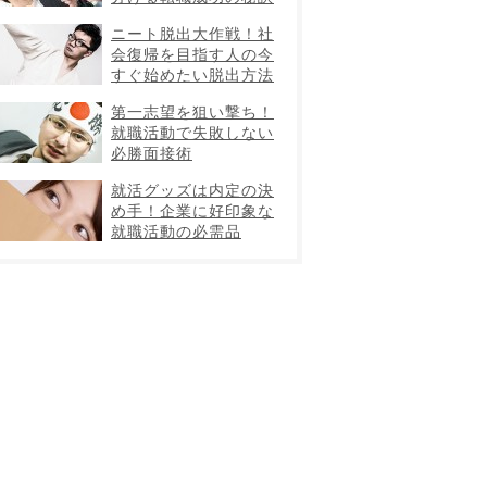
ニート脱出大作戦！社
会復帰を目指す人の今
すぐ始めたい脱出方法
第一志望を狙い撃ち！
就職活動で失敗しない
必勝面接術
就活グッズは内定の決
め手！企業に好印象な
就職活動の必需品