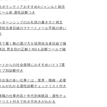
生ボランティアおすすめ4ジャンルと就活
ピール術 適性診断つき
ンターンシップのお礼状の書き方と例文
用担当者目線のマナーとメール手紙の使い
け
活で履く靴の選び方を採用担当者目線で徹
解説 男女別の正解とNGも診断ツールで確
ートからの社会復帰におすすめバイト7選
イプ別診断付き
外出張の多い仕事とは：業界・職種・必要
キルがわかる適性診断チェックリスト付き
務職の仕事内容と年代別体験談：適性チェ
クリスト付きで向き不向きがわかる