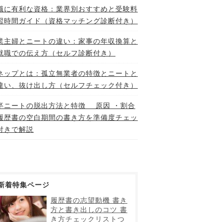
職に有利な資格：業界別おすすめと受験料
習時間ガイド（資格マッチング診断付き）
業主婦とニートの違い：家事の年収換算と
就職での伝え方（セルフ診断付き）
ネップとは：孤立無業者の特徴とニートと
違い、抜け出し方（セルフチェック付き）
卒ニートの脱出方法と特徴 原因 ・割合
履歴書の空白期間の書き方を準備度チェッ
付きで解説
新着特集ページ
履歴書の志望動機 書き
方と書き出しのコツ 書
き方チェックリストつ