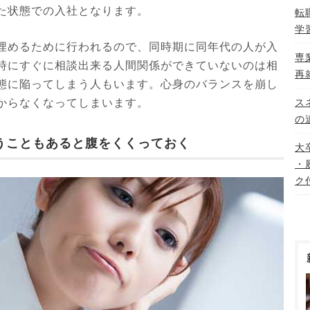
た状態での入社となります。
転
学
埋めるために行われるので、同時期に同年代の人が入
専
時にすぐに相談出来る人間関係ができていないのは相
再
態に陥ってしまう人もいます。心身のバランスを崩し
からなくなってしまいます。
ス
の
うこともあると腹をくくっておく
大
・
ク