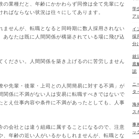
験の業種だと、年齢にかかわらず同僚は全て先輩にな
学
ければならない状況は往々にしてあります。
ア
れませんが、転職となると同時期に数人採用されない
イ
採
。あなたは既に人間関係が構築されている場に飛び込
分
就
てください。人間関係を築き上げるのに苦労しません
底
認
ニ
僚や先輩・後輩・上司との人間簡易に対する不満」が
タ
間関係に不満がない人は安易に転職すべきではないで
たとえ仕事内容や条件に不満があったとしても、人事
海
ス
事
今の会社とは違う組織に属することになるので、注意
ッ
や、年齢の近い人がいるかもしれませんが、転職とな