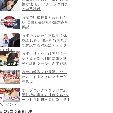
善方法 セルフチェック付き
で自己診断
面接で印鑑持参と言われた
ら 理由と書類別の注意点を
解説
面接で泣いたら不採用？体
験談15件と採用担当者視点
で解説する対処法チェック
スト付き
面接にリュックはアリ？ナ
シ？業界別の判断基準と状
況別診断ツール付きで解説
内定の報告をお世話になっ
た人にするときのマナーと
注意点
オープニングスタッフの志
望動機の書き方【例文4パタ
ーン】採用担当者に刺さる4
のポイント
活に役立つ新着記事