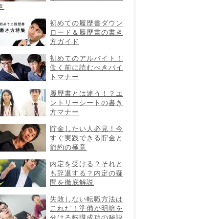
き
初めての履歴書ダウン
ロード＆履歴書の書き
方ガイド
初めてのアルバイト！
働く前に読むべきバイ
トマナー
履歴書とは違う！？エ
ントリーシートの書き
方マナー
貯金したい人必見！今
すぐ実践できる貯金と
節約の極意
内定を受ける？それと
も辞退する？内定の疑
問を徹底解説
失敗しない転職方法は
これだ！準備が明暗を
分ける転職成功の秘訣