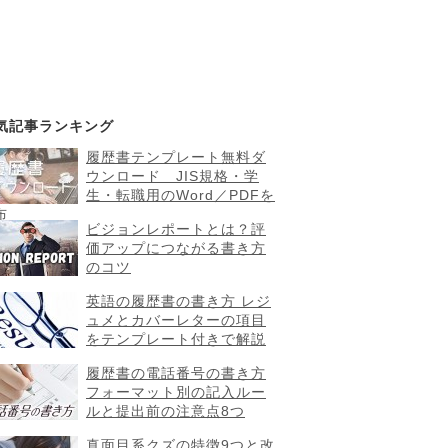
気記事ランキング
履歴書テンプレート無料ダ
ウンロード JIS規格・学
生・転職用のWord／PDFを
布
ビジョンレポートとは？評
価アップにつながる書き方
のコツ
英語の履歴書の書き方 レジ
ュメとカバーレターの項目
をテンプレート付きで解説
履歴書の電話番号の書き方
フォーマット別の記入ルー
ルと提出前の注意点8つ
真面目系クズの特徴9つと改