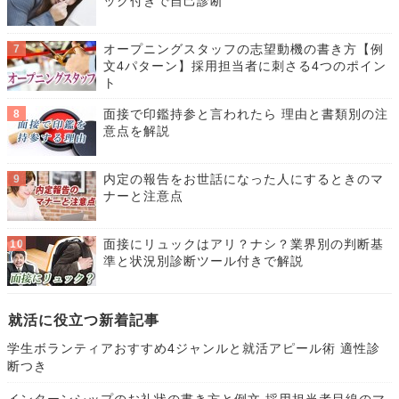
ック付きで自己診断
オープニングスタッフの志望動機の書き方【例
文4パターン】採用担当者に刺さる4つのポイン
ト
面接で印鑑持参と言われたら 理由と書類別の注
意点を解説
内定の報告をお世話になった人にするときのマ
ナーと注意点
面接にリュックはアリ？ナシ？業界別の判断基
準と状況別診断ツール付きで解説
就活に役立つ新着記事
学生ボランティアおすすめ4ジャンルと就活アピール術 適性診
断つき