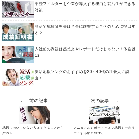
学歴フィルターを企業が導入する理由と就活生ができる
対策
就活で成績証明書は合否に影響する？何のために提出す
る？
入社前の課題は感想文やレポートだけじゃない！体験談
12
就活応援ソングのおすすめを20～40代の社会人に調
査！
← 前の記事
次の記事 →
就活に向いていない人はできることから
アニュアルレポートとは？就活を一歩リ
始める
ードする活用の仕方