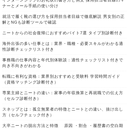
インターンシップのお礼状の書き方と例文 採用担当者目線のマ
ナーとメール手紙の使い分け
就活で履く靴の選び方を採用担当者目線で徹底解説 男女別の正
解とNGも診断ツールで確認
ニートからの社会復帰におすすめバイト7選 タイプ別診断付き
海外出張の多い仕事とは：業界・職種・必要スキルがわかる適
性診断チェックリスト付き
事務職の仕事内容と年代別体験談：適性チェックリスト付きで
向き不向きがわかる
転職に有利な資格：業界別おすすめと受験料 学習時間ガイド
（資格マッチング診断付き）
専業主婦とニートの違い：家事の年収換算と再就職での伝え方
（セルフ診断付き）
スネップとは：孤立無業者の特徴とニートとの違い、抜け出し
方（セルフチェック付き）
大卒ニートの脱出方法と特徴 原因 ・割合 ・履歴書の空白期