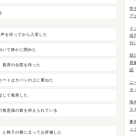
学
る
ア
イ
の声を待ってから入室した
採
分
向いて静かに閉めた
就
底
、着席の合図を待った
認
コートはカバンの上に重ねた
ニ
タ
ばして着席した
海
ス
の無意識の癖を抑えられている
事
ッ
」と椅子の横に立ってお辞儀した