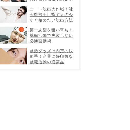
ニート脱出大作戦！社
会復帰を目指す人の今
すぐ始めたい脱出方法
第一志望を狙い撃ち！
就職活動で失敗しない
必勝面接術
就活グッズは内定の決
め手！企業に好印象な
就職活動の必需品