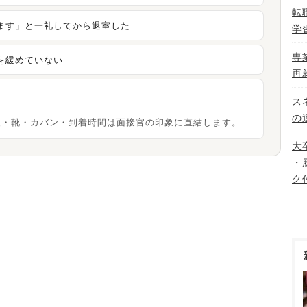
転
ます」と一礼してから退室した
学
専
を緩めていない
再
ス
の
装・靴・カバン・到着時間は面接官の印象に直結します。
大
・
ク