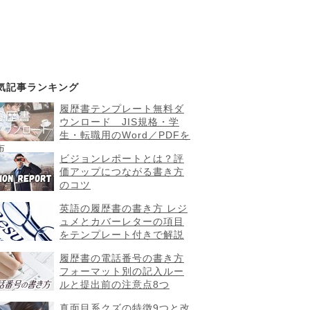
気記事ランキング
履歴書テンプレート無料ダ
ウンロード JIS規格・学
生・転職用のWord／PDFを
布
ビジョンレポートとは？評
価アップにつながる書き方
のコツ
英語の履歴書の書き方 レジ
ュメとカバーレターの項目
をテンプレート付きで解説
履歴書の電話番号の書き方
フォーマット別の記入ルー
ルと提出前の注意点8つ
真面目系クズの特徴9つと改