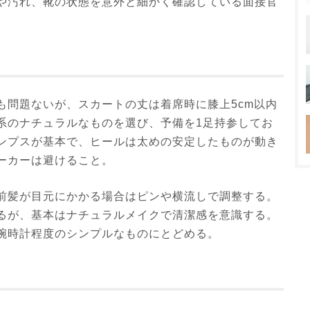
や汚れ、靴の状態を意外と細かく確認している面接官
も問題ないが、スカートの丈は着席時に膝上5cm以内
系のナチュラルなものを選び、予備を1足持参してお
ンプスが基本で、ヒールは太めの安定したものが動き
ーカーは避けること。
前髪が目元にかかる場合はピンや横流しで調整する。
るが、基本はナチュラルメイクで清潔感を意識する。
腕時計程度のシンプルなものにとどめる。