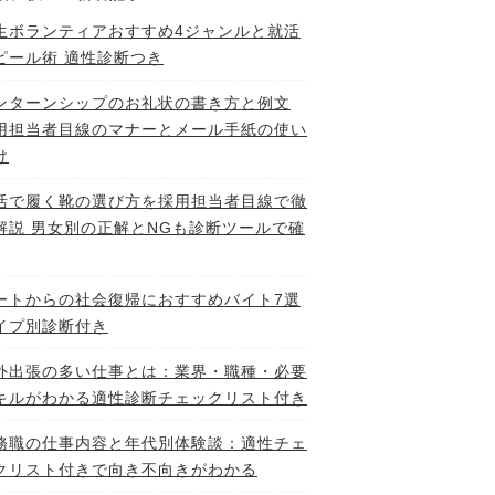
生ボランティアおすすめ4ジャンルと就活
ピール術 適性診断つき
ンターンシップのお礼状の書き方と例文
用担当者目線のマナーとメール手紙の使い
け
活で履く靴の選び方を採用担当者目線で徹
解説 男女別の正解とNGも診断ツールで確
ートからの社会復帰におすすめバイト7選
イプ別診断付き
外出張の多い仕事とは：業界・職種・必要
キルがわかる適性診断チェックリスト付き
務職の仕事内容と年代別体験談：適性チェ
クリスト付きで向き不向きがわかる