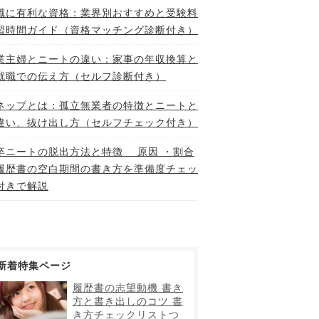
職に有利な資格：業界別おすすめと受験料
習時間ガイド（資格マッチング診断付き）
業主婦とニートの違い：家事の年収換算と
就職での伝え方（セルフ診断付き）
ネップとは：孤立無業者の特徴とニートと
違い、抜け出し方（セルフチェック付き）
卒ニートの脱出方法と特徴 原因 ・割合
履歴書の空白期間の書き方を準備度チェッ
付きで解説
新着特集ページ
履歴書の志望動機 書き
方と書き出しのコツ 書
き方チェックリストつ