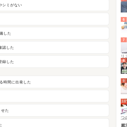
やシミがない
備した
確認した
リ
登録した
きる時間に出発した
ませた
つ
た
就