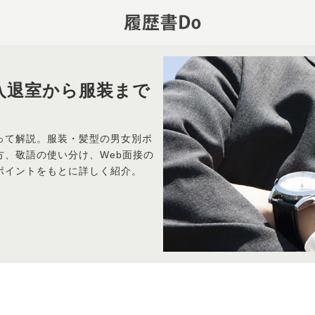
入退室から服装まで
き
って解説。服装・髪型の男女別ポ
、敬語の使い分け、Web面接の
ポイントをもとに詳しく紹介。