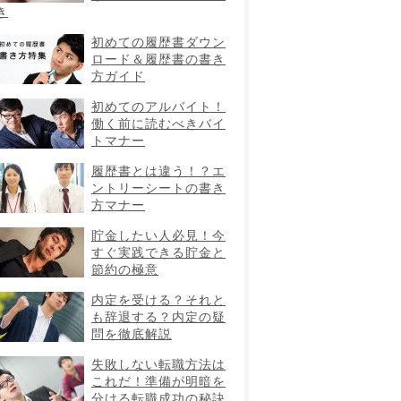
き
初めての履歴書ダウン
ロード＆履歴書の書き
方ガイド
初めてのアルバイト！
働く前に読むべきバイ
トマナー
履歴書とは違う！？エ
ントリーシートの書き
方マナー
貯金したい人必見！今
すぐ実践できる貯金と
節約の極意
内定を受ける？それと
も辞退する？内定の疑
問を徹底解説
失敗しない転職方法は
これだ！準備が明暗を
分ける転職成功の秘訣