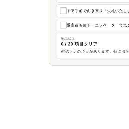
ドア手前で向き直り「失礼いたし
退室後も廊下・エレベーターで気
確認状況
0 / 20 項目クリア
確認不足の項目があります。特に服