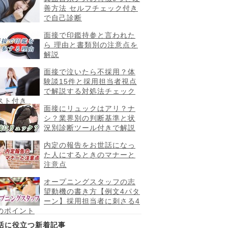
善方法 セルフチェック付き
で自己診断
面接で印鑑持参と言われた
ら 理由と書類別の注意点を
解説
面接で泣いたら不採用？体
験談15件と採用担当者視点
で解説する対処法チェック
スト付き
面接にリュックはアリ？ナ
シ？業界別の判断基準と状
況別診断ツール付きで解説
内定の報告をお世話になっ
た人にするときのマナーと
注意点
オープニングスタッフの志
望動機の書き方【例文4パタ
ーン】採用担当者に刺さる4
のポイント
活に役立つ新着記事