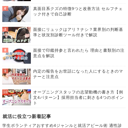
真面目系クズの特徴9つと改善方法 セルフチェ
ック付きで自己診断
面接にリュックはアリ？ナシ？業界別の判断基
準と状況別診断ツール付きで解説
面接で印鑑持参と言われたら 理由と書類別の注
意点を解説
内定の報告をお世話になった人にするときのマ
ナーと注意点
オープニングスタッフの志望動機の書き方【例
文4パターン】採用担当者に刺さる4つのポイン
ト
就活に役立つ新着記事
学生ボランティアおすすめ4ジャンルと就活アピール術 適性診