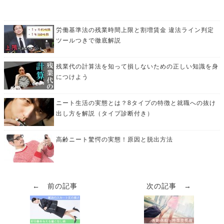
労働基準法の残業時間上限と割増賃金 違法ライン判定
ツールつきで徹底解説
残業代の計算法を知って損しないための正しい知識を身
につけよう
ニート生活の実態とは？8タイプの特徴と就職への抜け
出し方を解説（タイプ診断付き）
高齢ニート驚愕の実態！原因と脱出方法
← 前の記事
次の記事 →