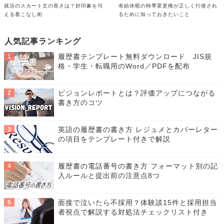
就活のスカート丈の長さは？好印象を与
有給休暇の時季変更権が正しく行使され
える着こなし術
るために知っておきたいこと
人気記事ランキング
履歴書テンプレート無料ダウンロード JIS規
格・学生・転職用のWord／PDFを配布
ビジョンレポートとは？評価アップにつながる
書き方のコツ
英語の履歴書の書き方 レジュメとカバーレター
の項目をテンプレート付きで解説
履歴書の電話番号の書き方 フォーマット別の記
入ルールと提出前の注意点8つ
面接で泣いたら不採用？体験談15件と採用担当
者視点で解説する対処法チェックリスト付き