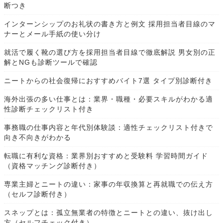
断つき
インターンシップのお礼状の書き方と例文 採用担当者目線のマ
ナーとメール手紙の使い分け
就活で履く靴の選び方を採用担当者目線で徹底解説 男女別の正
解とNGも診断ツールで確認
ニートからの社会復帰におすすめバイト7選 タイプ別診断付き
海外出張の多い仕事とは：業界・職種・必要スキルがわかる適
性診断チェックリスト付き
事務職の仕事内容と年代別体験談：適性チェックリスト付きで
向き不向きがわかる
転職に有利な資格：業界別おすすめと受験料 学習時間ガイド
（資格マッチング診断付き）
専業主婦とニートの違い：家事の年収換算と再就職での伝え方
（セルフ診断付き）
スネップとは：孤立無業者の特徴とニートとの違い、抜け出し
方（セルフチェック付き）