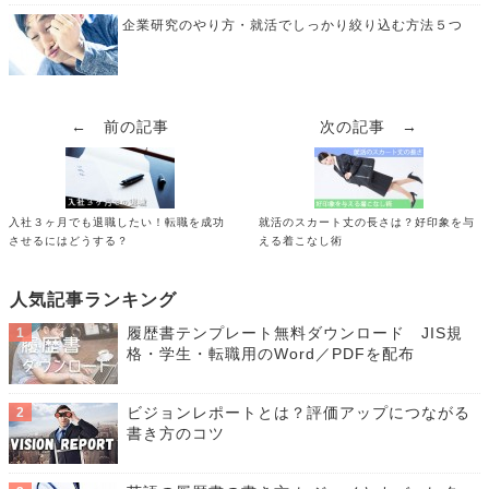
企業研究のやり方・就活でしっかり絞り込む方法５つ
← 前の記事
次の記事 →
入社３ヶ月でも退職したい！転職を成功
就活のスカート丈の長さは？好印象を与
させるにはどうする？
える着こなし術
人気記事ランキング
履歴書テンプレート無料ダウンロード JIS規
格・学生・転職用のWord／PDFを配布
ビジョンレポートとは？評価アップにつながる
書き方のコツ