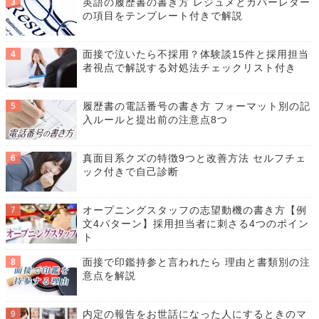
英語の履歴書の書き方 レジュメとカバーレター
の項目をテンプレート付きで解説
面接で泣いたら不採用？体験談15件と採用担当
者視点で解説する対処法チェックリスト付き
履歴書の電話番号の書き方 フォーマット別の記
入ルールと提出前の注意点8つ
真面目系クズの特徴9つと改善方法 セルフチェ
ック付きで自己診断
オープニングスタッフの志望動機の書き方【例
文4パターン】採用担当者に刺さる4つのポイン
ト
面接で印鑑持参と言われたら 理由と書類別の注
意点を解説
内定の報告をお世話になった人にするときのマ