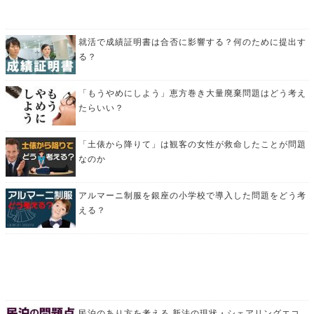
就活で成績証明書は合否に影響する？何のために提出す
る？
「もうやめにしよう」恵方巻き大量廃棄問題はどう考え
たらいい？
「土俵から降りて」は観客の女性が救命したことが問題
なのか
アルマーニ制服を銀座の小学校で導入した問題をどう考
える？
民泊のあり方を考える 新法の現状・シェアリングエコ