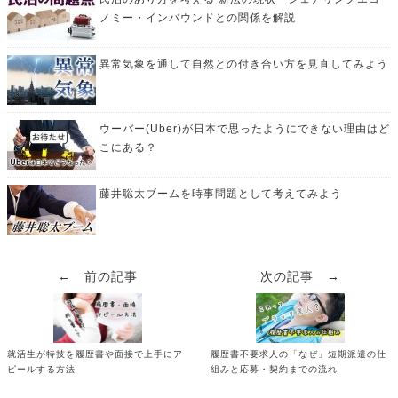
ノミー・インバウンドとの関係を解説
異常気象を通して自然との付き合い方を見直してみよう
ウーバー(Uber)が日本で思ったようにできない理由はど
こにある？
藤井聡太ブームを時事問題として考えてみよう
← 前の記事
次の記事 →
就活生が特技を履歴書や面接で上手にア
履歴書不要求人の「なぜ」短期派遣の仕
ピールする方法
組みと応募・契約までの流れ