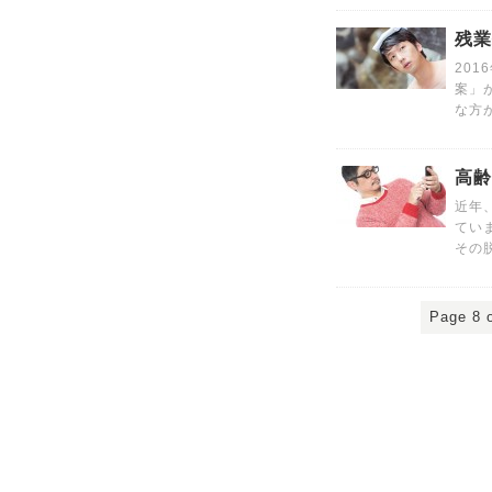
残業
20
案」
な方
高齢
近年
てい
その
Page 8 o