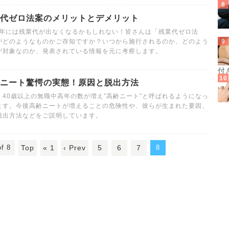
代ゼロ法案のメリットとデメリット
16年には残業代が出なくなるかもしれない！皆さんは「残業代ゼロ法
がどのようなものかご存知ですか？いつから施行されるのか、どのよう
が対象なのか、発表されている情報を元に考察します。
付
ニート驚愕の実態！原因と脱出方法
、40歳以上の無職中高年の数が増え”高齢ニート”と呼ばれるようになっ
ます。今後高齢ニートが増えることの危険性や、彼らが生まれた要因、
脱出方法などをご説明しています。
f 8
Top
« 1
‹ Prev
5
6
7
8