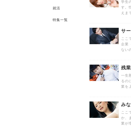
学生
す。
就活
えま
特集一覧
サー
ここ
企業
ない
残業
一生
るの
業を
みな
ここ
か、
業が