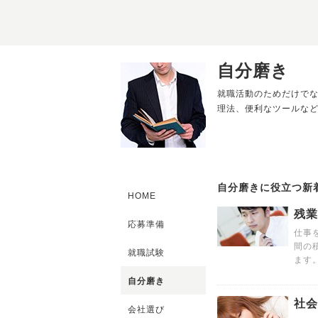
自分磨き
就職活動のためだけで
理法、便利なツールな
自分磨きに役立つ新
HOME
残業
応募準備
仕事
間の
就職試験
ます
自分磨き
社会
会社選び