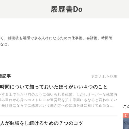
なく、就職後も活躍できる人材になるための仕事術、会話術、時間管
どなど。
着記事
更新された記事
時間について知っておいたほうがいい４つのこと
をする上で当たり前のように強いられる残業、しかしオーバーな残業時
積み重ねが心身へのストレスや過労死を招く原因にもなると言われてい
。受け身にならずに残業という働き方への知識を身に着けて正当な…
こ
人が勉強をし続けるための７つのコツ