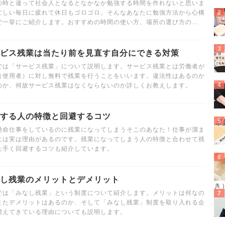
の時と違って社会人となるとなかなか勉強する時間を作れないと思いま
忙しい毎日に疲れて休日もゴロゴロ。そんなあなたに勉強方法から心構
で一挙にご紹介します。おすすめの時間の使い方、場所の選び方の…
ビス残業は当たり前を見直す自分にできる対策
では「サービス残業」について説明します。サービス残業とは労働者が
（使用者）に対し無料で残業を行うことをいいます。違法性はあるのか
のか、何故サービス残業はなくならないのか詳しくお教えします。
する人の特徴と回避するコツ
懸命仕事をしているのに残業になってしまうそこのあなた！仕事が溜ま
には実は理由があるのです。残業になってしまう人の特徴と合わせて残
上手く回避するコツも紹介しています。
し残業のメリットとデメリット
き
では「みなし残業」という制度について紹介します。メリットは何なの
またデメリットはあるのか、そして「みなし残業」制度を取り入れる企
増えてきている理由についても説明します。