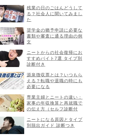
残業の日のごはんどうして
る？社会人に聞いてみまし
た
奨学金の猶予申請に必要な
書類や審査に通る理由の例
文
ニートからの社会復帰にお
すすめバイト7選 タイプ別
診断付き
源泉徴収票とは？いつもら
える？転職や退職の時にも
必要になる
専業主婦とニートの違い：
家事の年収換算と再就職で
の伝え方（セルフ診断付
）
ニートになる原因とタイプ
別脱出ガイド 診断つき