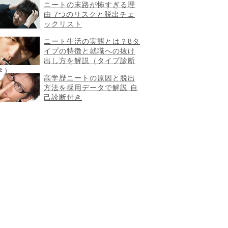
ニートの末路が怖すぎる理
由 7つのリスクと脱出チェ
ックリスト
ニート生活の実態とは？8タ
イプの特徴と就職への抜け
出し方を解説（タイプ診断
き）
高学歴ニートの原因と脱出
方法を採用データで解説 自
己診断付き